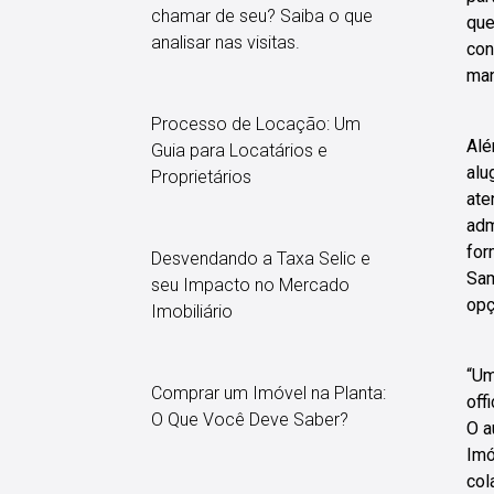
chamar de seu? Saiba o que
que
analisar nas visitas.
con
man
Processo de Locação: Um
Alé
Guia para Locatários e
alu
Proprietários
ate
adm
for
Desvendando a Taxa Selic e
Sam
seu Impacto no Mercado
opç
Imobiliário
“Um
Comprar um Imóvel na Planta:
off
O Que Você Deve Saber?
O a
Imó
col