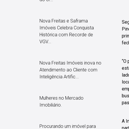
Nova Freitas e Saframa
Seg
Imóveis Celebra Conquista
Pin
Histórica com Recorde de
pri
VGV...
fec
“O 
Nova Freitas Imóveis inova no
est
Atendimento ao Cliente com
lad
Inteligência Artific...
loc
emp
bus
Mulheres no Mercado
pas
Imobiliário.
A I
Procurando um imóvel para
par