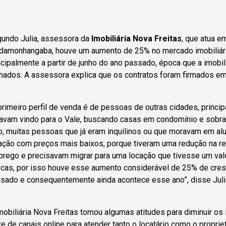
undo Julia, assessora da
Imobiliária Nova Freitas
, que atua e
damonhangaba, houve um aumento de 25% no mercado imobiliári
ncipalmente a partir de junho do ano passado, época que a imobil
hados. A assessora explica que os contratos foram firmados em 
primeiro perfil de venda é de pessoas de outras cidades, princi
avam vindo para o Vale, buscando casas em condomínio e sobrad
o, muitas pessoas que já eram inquilinos ou que moravam em al
ação com preços mais baixos, porque tiveram uma redução na r
rego e precisavam migrar para uma locação que tivesse um valo
cas, por isso houve esse aumento considerável de 25% de cre
sado e consequentemente ainda acontece esse ano”, disse Juli
mobiliária Nova Freitas tomou algumas atitudes para diminuir o
te de canais online para atender tanto o locatário como o propri