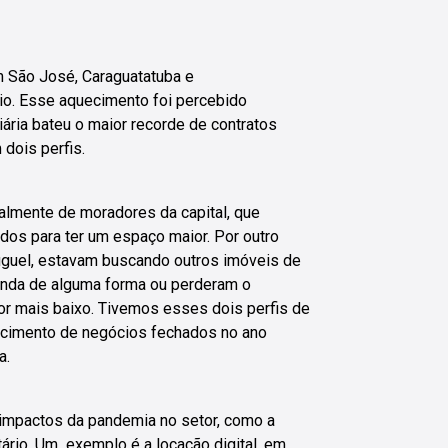
m São José, Caraguatatuba e
o. Esse aquecimento foi percebido
iária bateu o maior recorde de contratos
dois perfis.
palmente de moradores da capital, que
os para ter um espaço maior. Por outro
uguel, estavam buscando outros imóveis de
enda de alguma forma ou perderam o
r mais baixo. Tivemos esses dois perfis de
scimento de negócios fechados no ano
a.
s impactos da pandemia no setor, como a
etário. Um exemplo é a locação digital, em