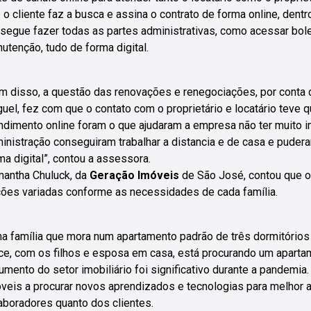
 o cliente faz a busca e assina o contrato de forma online, dent
segue fazer todas as partes administrativas, como acessar bole
utenção, tudo de forma digital.
m disso, a questão das renovações e renegociações, por conta 
guel, fez com que o contato com o proprietário e locatário teve 
ndimento online foram o que ajudaram a empresa não ter muito 
inistração conseguiram trabalhar a distancia e de casa e puder
ma digital”, contou a assessora.
antha Chuluck, da
Geração Imóveis
de São José, contou que o
ões variadas conforme as necessidades de cada família.
a família que mora num apartamento padrão de três dormitórios
ice, com os filhos e esposa em casa, está procurando um aparta
umento do setor imobiliário foi significativo durante a pandemia.
veis a procurar novos aprendizados e tecnologias para melhor 
aboradores quanto dos clientes.