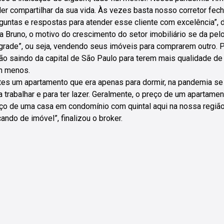
er compartilhar da sua vida. Às vezes basta nosso corretor fecha
guntas e respostas para atender esse cliente com excelência”, 
a Bruno, o motivo do crescimento do setor imobiliário se da p
grade”, ou seja, vendendo seus imóveis para comprarem outro. 
ão saindo da capital de São Paulo para terem mais qualidade d
m menos.
tes um apartamento que era apenas para dormir, na pandemia se t
a trabalhar e para ter lazer. Geralmente, o preço de um apartame
ço de uma casa em condomínio com quintal aqui na nossa regiã
cando de imóvel”, finalizou o broker.