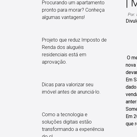
|
Procurando um apartamento
pronto para morar? Conheça
Por:
algumas vantagens!
Divu
Projeto que reduz Imposto de
Renda dos aluguéis
residenciais está em
O me
aprovação.
nova 
deva
Em Sã
Dicas para valorizar seu
dado
imóvel antes de anunciá-lo.
vend
anter
Somen
Como a tecnologia e
Em 2
soluções digitais estão
que 
transformando a experiência
do cl...