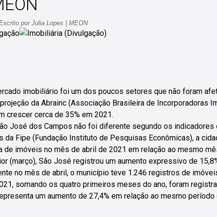
 MEON
 Escrito por Julia Lopes | MEON
lgação
rcado imobiliário foi um dos poucos setores que não foram afe
projeção da Abrainc (Associação Brasileira de Incorporadoras I
m crescer cerca de 35% em 2021.
o José dos Campos não foi diferente segundo os indicadores d
s da Fipe (Fundação Instituto de Pesquisas Econômicas), a cid
a de imóveis no mês de abril de 2021 em relação ao mesmo m
ior (março), São José registrou um aumento expressivo de 15,8
te no mês de abril, o município teve 1.246 registros de imóve
021, somando os quatro primeiros meses do ano, foram registr
representa um aumento de 27,4% em relação ao mesmo período d