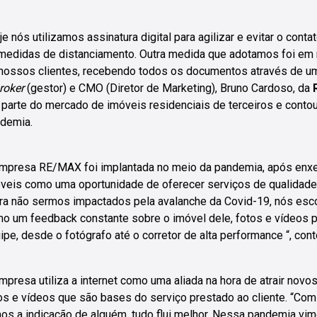
je nós utilizamos assinatura digital para agilizar e evitar o co
medidas de distanciamento. Outra medida que adotamos foi em 
nossos clientes, recebendo todos os documentos através de um 
roker
(gestor) e CMO (Diretor de Marketing), Bruno Cardoso, da
 parte do mercado de imóveis residenciais de terceiros e cont
demia.
mpresa RE/MAX foi implantada no meio da pandemia, após enxe
veis como uma oportunidade de oferecer serviços de qualidade 
ra não sermos impactados pela avalanche da Covid-19, nós esco
o um feedback constante sobre o imóvel dele, fotos e vídeos pr
ipe, desde o fotógrafo até o corretor de alta performance “, cont
mpresa utiliza a internet como uma aliada na hora de atrair novo
os e vídeos que são bases do serviço prestado ao cliente. “Com
os a indicação de alguém, tudo flui melhor. Nessa pandemia v