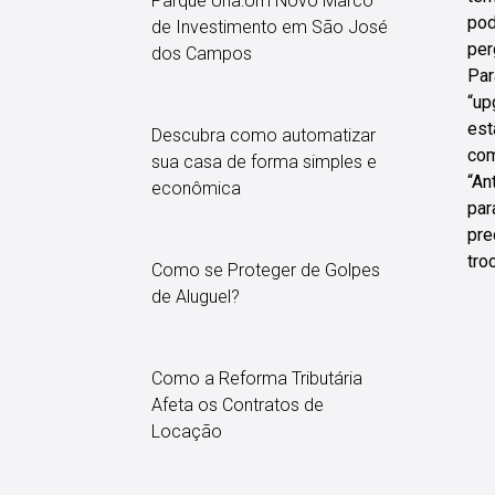
Parque Una:Um Novo Marco
pod
de Investimento em São José
per
dos Campos
Par
“up
est
Descubra como automatizar
co
sua casa de forma simples e
“An
econômica
par
pre
tro
Como se Proteger de Golpes
de Aluguel?
Como a Reforma Tributária
Afeta os Contratos de
Locação