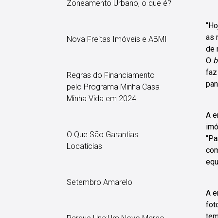
Zoneamento Urbano, o que é?
“Ho
as 
Nova Freitas Imóveis e ABMI
de 
O
b
faz
Regras do Financiamento
pan
pelo Programa Minha Casa
Minha Vida em 2024
A e
imó
O Que São Garantias
“Pa
Locatícias
com
equ
Setembro Amarelo
A e
fot
tem