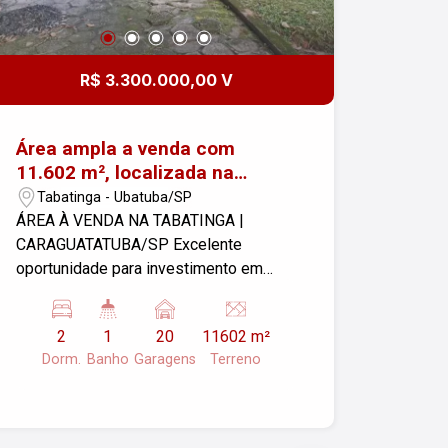
R$ 3.300.000,00 V
Área ampla a venda com
11.602 m², localizada na
Tabatinga
Tabatinga - Ubatuba/SP
ÁREA À VENDA NA TABATINGA |
CARAGUATATUBA/SP Excelente
oportunidade para investimento em
uma das regiões mais valorizadas do
litoral norte. Área ampla com 11.602 m²,
2
1
20
11602 m²
localizada na Tabatinga ?
Dorm.
Banho
Garagens
Terreno
Caraguatatuba, em meio à natureza,
com grande potencial para
empreendimentos residenciais e
turísticos. O imóvel conta com: 2 casas,