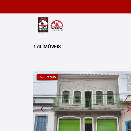
173 IMÓVEIS
Cód.
27925