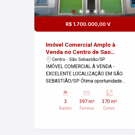
R$ 1.700.000,00 V
Imóvel Comercial Amplo à
Venda no Centro de Sao
Sebastiao SP
Centro - São Sebastião/SP
IMÓVEL COMERCIAL À VENDA -
EXCELENTE LOCALIZAÇÃO EM SÃO
SEBASTIÃO/SP Ótima oportunidade
para investimento ou instalação de
empresa/comércio. Imóvel com 3
3
397 m²
370 m²
ambientes independentes, distribuídos
Banho
Terreno
Const.
entre piso térreo e superior, oferecendo
excelente aproveitamento de espaço:
-Área maior térreo 113m² Sala da frente
com 50m² Edícula com 45m² 2