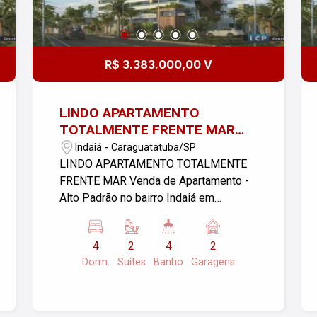
R$ 3.383.000,00 V
LINDO APARTAMENTO
TOTALMENTE FRENTE MAR
Venda de Apartamento - Alto
Indaiá - Caraguatatuba/SP
Padrão no bairro Indaiá em
LINDO APARTAMENTO TOTALMENTE
Caraguatatuba/SP 4
FRENTE MAR Venda de Apartamento -
dormitórios | 2 garagens | Área
Alto Padrão no bairro Indaiá em
útil: 195,00m² Descrição do
Caraguatatuba/SP 4 dormitórios | 2
imóvel: Este lindo apartamento
garagens | Área útil: 195,00m²
4
2
4
2
padrão está localizado no
Descrição do imóvel: Este lindo
Dorm.
Suítes
Banho
Garagens
bairro Indaiá!
apartamento padrão está localizado no
bairro Indaiá, uma das regiões mais
valorizadas de Caraguatatuba/SP. Este
lindo apartamento com vista eternizada