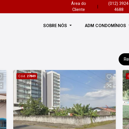
Área do
(012) 3924
|
Cliente
4688
SOBRE NÓS
ADM CONDOMÍNIOS
Re
Cód.
27849