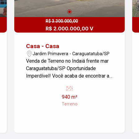
R$ 3.300.000,00
R$ 2.000.000,00 V
Casa - Casa
Jardim Primavera - Caraguatatuba/SP
Venda de Terreno no Indaiá frente mar
Caraguatatuba/SP Oportunidade
Imperdível! Você acaba de encontrar a
casa dos seus sonhos no encantador
bairro Jardim Primavera, em
940 m²
Caraguatatuba/SP. Esta propriedade
Terreno
oferece um amplo terreno de 940,00m²,
perfeito para quem busca espaço,
conforto e a tranquilidade que a
natureza proporciona. Características
do Imóvel: - Localização Privilegiada: