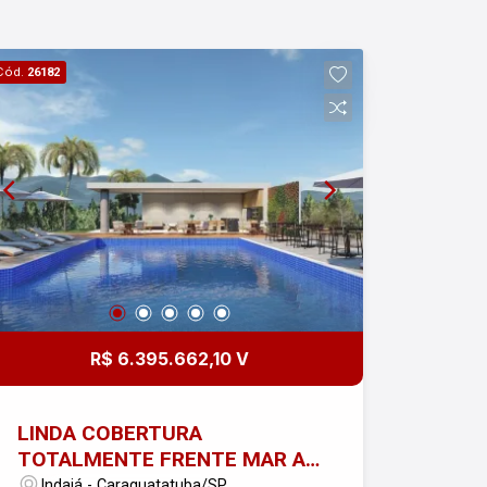
serra de Caraguatatuba.
#altopadraocaragua
Cód.
26182
R$ 6.395.662,10 V
LINDA COBERTURA
TOTALMENTE FRENTE MAR A
Venda - Alto Padrão no bairro
Indaiá - Caraguatatuba/SP