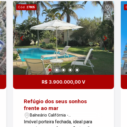
Situada em uma das áreas mais
Cód.
27805
tranquilas e valorizadas da cidade. -
Terreno Amplo: Com 940,00m² no Indaiá
#altopadraocaragua
R$ 3.900.000,00 V
Refúgio dos seus sonhos
frente ao mar
Balneário Califórnia -
Caraguatatuba/SP
Imóvel porteira fechada, ideal para