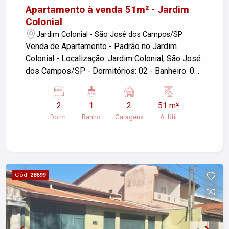
Apartamento à venda 51m² - Jardim
Colonial
Jardim Colonial - São José dos Campos/SP
Venda de Apartamento - Padrão no Jardim
Colonial - Localização: Jardim Colonial, São José
dos Campos/SP - Dormitórios: 02 - Banheiro: 01
- Sala com sacada - Cozinha e área de serviço -
Garagens: 02 - Área útil: 51m² Este apartamento é
2
1
2
51 m²
ideal para quem busca conforto e praticidade em
Dorm.
Banho
Garagens
A. Útil
uma boa localização. Para mais informações ou
agendar uma visita, entre em contato!
Cód.
28699