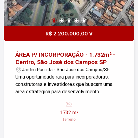
R$ 2.200.000,00 V
ÁREA P/ INCORPORAÇÃO - 1.732m² -
Centro, São José dos Campos SP
Jardim Paulista - São José dos Campos/SP
Uma oportunidade rara para incorporadoras,
construtoras e investidores que buscam uma
área estratégica para desenvolvimento
imobiliário em uma das regiões mais valorizadas
e com maior potencial de crescimento de São
1732 m²
José dos Campos. Localizada no Jardim
Terreno
Paulista, em um loteamento aprovado pela
prefeitura, com ampla frente para a Avenida
Senador Teotônio Vilela (Fundo do Vale/Anel