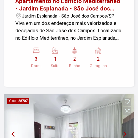
Apartamento no Edifício Mediterrâneo
- Jardim Esplanada - São José dos
Campos
Jardim Esplanada - São José dos Campos/SP
Viva em um dos endereços mais valorizados e
desejados de São José dos Campos. Localizado
no Edifício Mediterrâneo, no Jardim Esplanada,
este apartamento reúne conforto, sofisticação e
uma localização privilegiada, a poucos metros do
3
1
2
2
Colégio Poliedro, Shopping Colinas, Parque
Dorm.
Suite
Banho
Garagens
Vicentina Aranha, supermercados, academias,
excelentes restaurantes e com fácil acesso às
principais vias da cidade. Com uma planta de
90m² ampla e muito bem distribuída, o imóvel
oferece 3 dormitórios, sendo 1 suíte com sacada,
Cód.
28707
todos equipados com armários planejados de
excelente qualidade, proporcionando praticidade
e organização. A posição voltada para o sol da
manhã garante ambientes iluminados, arejados e
agradáveis durante todo o dia. A sala para dois