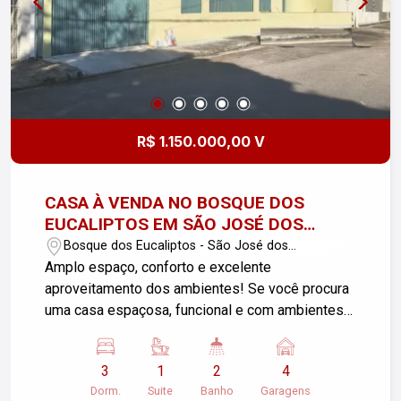
R$ 1.150.000,00 V
CASA À VENDA NO BOSQUE DOS
EUCALIPTOS EM SÃO JOSÉ DOS
CAMPOS - SP
Bosque dos Eucaliptos - São José dos
Campos/SP
Amplo espaço, conforto e excelente
aproveitamento dos ambientes! Se você procura
uma casa espaçosa, funcional e com ambientes
que atendem perfeitamente às necessidades da
família, esta é uma excelente oportunidade no
3
1
2
4
Bosque dos Eucaliptos, em São José dos
Dorm.
Suite
Banho
Garagens
Campos. Com 275 m² de área útil em um terreno