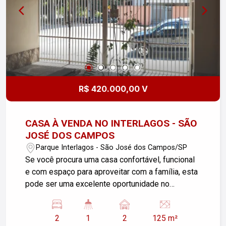
R$ 420.000,00 V
CASA À VENDA NO INTERLAGOS - SÃO
JOSÉ DOS CAMPOS
Parque Interlagos - São José dos Campos/SP
Se você procura uma casa confortável, funcional
e com espaço para aproveitar com a família, esta
pode ser uma excelente oportunidade no
Interlagos, em São José dos Campos! O imóvel
conta com 125 m² de terreno e 95 m² de área útil,
2
1
2
125 m²
oferecendo ambientes bem distribuídos e uma