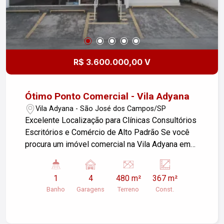
R$ 3.600.000,00 V
Ótimo Ponto Comercial - Vila Adyana
Vila Adyana - São José dos Campos/SP
Excelente Localização para Clínicas Consultórios
Escritórios e Comércio de Alto Padrão Se você
procura um imóvel comercial na Vila Adyana em
São José dos Campos para instalar sua empresa
em uma das regiões mais valorizadas e
1
4
480 m²
367 m²
tradicionais da cidade, esta é uma excelente
Banho
Garagens
Terreno
Const.
oportunidade. Localizado no coração da Vila
Adyana, a poucos metros da Avenida Nove de
Julho, este imóvel reúne localização estratégica,