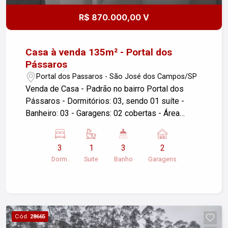
R$ 870.000,00 V
Casa à venda 135m² - Portal dos
Pássaros
Portal dos Passaros - São José dos Campos/SP
Venda de Casa - Padrão no bairro Portal dos
Pássaros - Dormitórios: 03, sendo 01 suíte -
Banheiro: 03 - Garagens: 02 cobertas - Área
Construída: 135m² - Área do Terreno: 175m² -
Localização: São José dos Campos/SP
3
1
3
2
Descrição do imóvel: Sala ampla com cozinha
Dorm.
Suite
Banho
Garagens
integrada. Fino acabamento. 03 dormitórios, suíte
com porta balcão com saída para o jardim.
Churrasqueira. Área de serviço fechada com porta
de vidro. Instalação para ar condicionado em
todos os cômodos. Projeto de iluminação. Jardim
Cód.
28665
de inverno. Portão automático. Para mais