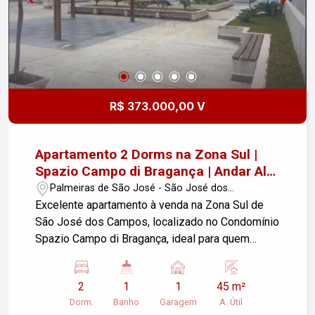
R$ 373.000,00 V
Apartamento 2 Dorms na Zona Sul |
Spazio Campo di Bragança | Andar Alto
com Vista Livre
Palmeiras de São José - São José dos
Campos/SP
Excelente apartamento à venda na Zona Sul de
São José dos Campos, localizado no Condomínio
Spazio Campo di Bragança, ideal para quem
busca conforto, praticidade, segurança e
qualidade de vida em uma das regiões mais
2
1
1
45 m²
valorizadas da cidade. Situado em andar alto, o
Dorm.
Banho
Garagem
A. Útil
imóvel proporciona uma agradável vista livre para