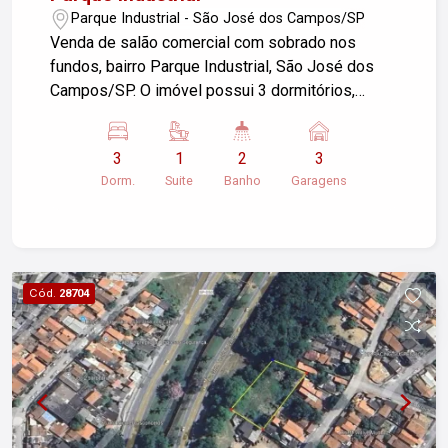
Parque Industrial - São José dos Campos/SP
Venda de salão comercial com sobrado nos
fundos, bairro Parque Industrial, São José dos
Campos/SP. O imóvel possui 3 dormitórios,
sendo 01 suíte, 02 banheiros, 3 garagens e uma
área construída de 300m², em um terreno de
3
1
2
3
315,00 m². Ideal para quem busca espaço e a
Dorm.
Suite
Banho
Garagens
possibilidade de empreender. Não perca essa
oportunidade!
Cód.
28704