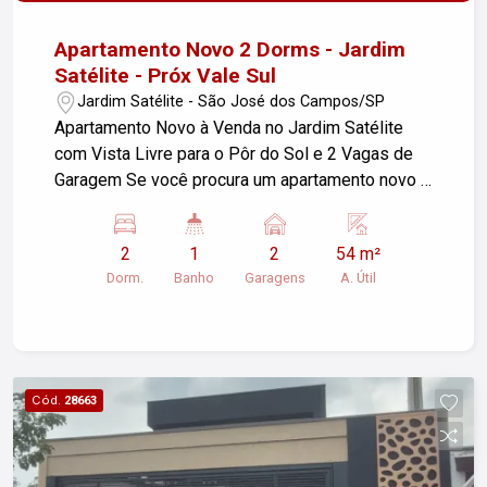
Apartamento Novo 2 Dorms - Jardim
Satélite - Próx Vale Sul
Jardim Satélite - São José dos Campos/SP
Apartamento Novo à Venda no Jardim Satélite
com Vista Livre para o Pôr do Sol e 2 Vagas de
Garagem Se você procura um apartamento novo à
venda no Jardim Satélite em São José dos
Campos, com excelente localização, vista livre
2
1
2
54 m²
permanente, duas vagas de garagem e
Dorm.
Banho
Garagens
A. Útil
condomínio com lazer completo, esta é uma
oportunidade que reúne conforto, praticidade e
excelente potencial de valorização. Com 54,5 m²
de área privativa, este apartamento nunca
habitado foi projetado para oferecer ambientes
Cód.
28663
modernos, bem distribuídos e com excelente
iluminação natural. A sala integrada à cozinha
proporciona maior amplitude e um ambiente