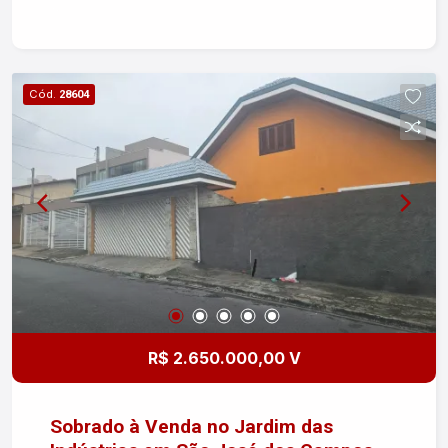
localização. Entre em contato para mais
informações ou agendar uma visita!
Cód.
28604
R$ 2.650.000,00 V
Sobrado à Venda no Jardim das