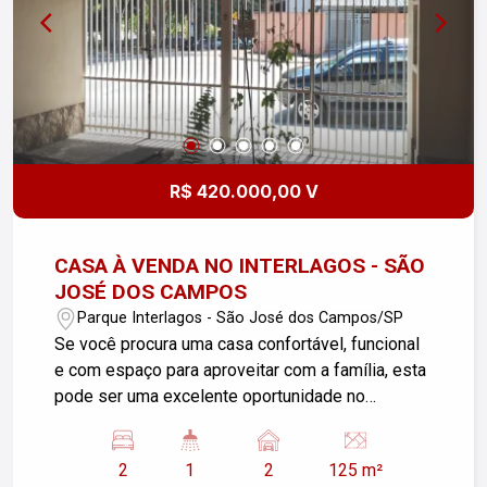
R$ 420.000,00 V
CASA À VENDA NO INTERLAGOS - SÃO
JOSÉ DOS CAMPOS
Parque Interlagos - São José dos Campos/SP
Se você procura uma casa confortável, funcional
e com espaço para aproveitar com a família, esta
pode ser uma excelente oportunidade no
Interlagos, em São José dos Campos! O imóvel
conta com 125 m² de terreno e 95 m² de área útil,
2
1
2
125 m²
oferecendo ambientes bem distribuídos e uma