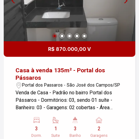
R$ 870.000,00 V
Casa à venda 135m² - Portal dos
Pássaros
Portal dos Passaros - São José dos Campos/SP
Venda de Casa - Padrão no bairro Portal dos
Pássaros - Dormitórios: 03, sendo 01 suíte -
Banheiro: 03 - Garagens: 02 cobertas - Área
Construída: 135m² - Área do Terreno: 175m² -
Localização: São José dos Campos/SP
3
1
3
2
Descrição do imóvel: Sala ampla com cozinha
Dorm.
Suite
Banho
Garagens
integrada. Fino acabamento. 03 dormitórios, suíte