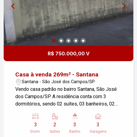
R$ 750.000,00 V
Casa à venda 269m² - Santana
Santana - São José dos Campos/SP
Vendo casa padrão no bairro Santana, São José
dos Campos/SP. A residência conta com 3
dormitórios, sendo 02 suítes, 03 banheiros, 02
salas, cozinha, área de serviço e 3 vagas de
garagem em uma área construída de 100,00 m²,
3
2
3
3
situada em um terreno de 269,00 m². Ideal para
Dorm.
Suítes
Banho
Garagens
quem busca conforto e espaço em uma boa