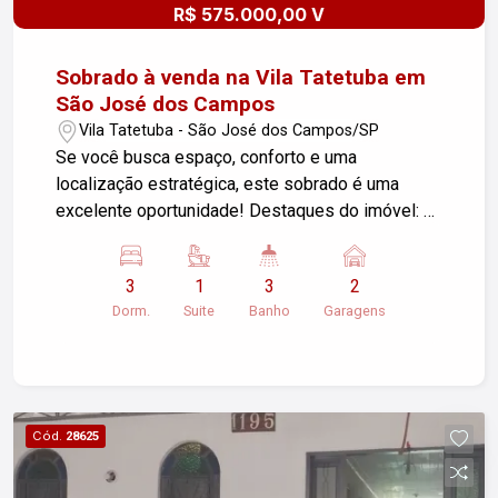
R$ 575.000,00 V
Sobrado à venda na Vila Tatetuba em
São José dos Campos
Vila Tatetuba - São José dos Campos/SP
Se você busca espaço, conforto e uma
localização estratégica, este sobrado é uma
excelente oportunidade! Destaques do imóvel: 3
dormitórios, sendo 1 suíte 3 banheiros 2 vagas
de garagem cobertas 125 m² de terreno 132 m²
3
1
3
2
de área construída Um imóvel ideal para quem
Dorm.
Suite
Banho
Garagens
deseja mais comodidade no dia a dia, com
ambientes amplos e bem distribuídos para toda a
família. Entre em contato e agende sua visita.
Cód.
28625