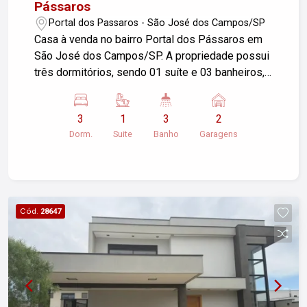
Pássaros
Portal dos Passaros - São José dos Campos/SP
Casa à venda no bairro Portal dos Pássaros em
São José dos Campos/SP. A propriedade possui
três dormitórios, sendo 01 suíte e 03 banheiros,
sala com varanda, cozinha e área de serviço,
ideal para famílias. Conta com duas vagas de
3
1
3
2
garagem, oferecendo comodidade e segurança. A
Dorm.
Suite
Banho
Garagens
área construída é de 175m², enquanto o terreno
tem 240m², proporcionando espaço para lazer e
jardinagem. Não perca a oportunidade de
conhecer este imóvel!
Cód.
28647