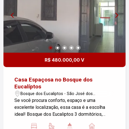
R$ 480.000,00 V
Casa Espaçosa no Bosque dos
Eucalíptos
Bosque dos Eucaliptos - São José dos
Campos/SP
Se você procura conforto, espaço e uma
excelente localização, essa casa é a escolha
ideal! Bosque dos Eucaliptos 3 dormitórios,
sendo 1 suíte 1 banheiro social 2 vagas de
garagem cobertas 125 m² de terreno 140 m² de