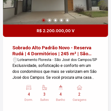
R$ 2.200.000,00 V
Sobrado Alto Padrão Novo - Reserva
Rudá | 4 Dormitórios | 245 m² | São
José dos Campos
Loteamento Floresta - São José dos Campos/SP
Exclusividade, sofisticação e conforto em um
dos condomínios que mais se valorizam em São
José dos Campos. Se você procura uma casa
nova, nunca habitada, com acabamento de alto
padrão, ambientes amplos e excelente
4
3
4
2
iluminação natural, este magnífico sobrado no
Dorm.
Suítes
Banho
Garagens
Condomínio Reserva Rudá foi projetado para
superar suas expectativas. São 245 m² de área