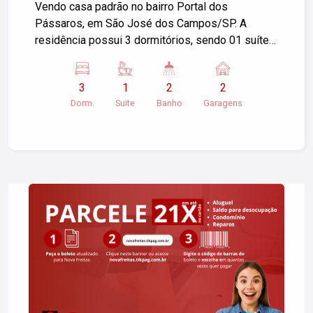
Vendo casa padrão no bairro Portal dos
Pássaros, em São José dos Campos/SP. A
residência possui 3 dormitórios, sendo 01 suíte,
02 banheiros e 2 garagens cobertas, sala com
varanda, cozinha e área de serviço. A área
3
1
2
2
construída é de 140m² e a área do terreno é de
Dorm.
Suite
Banho
Garagens
175m². Se você está interessado, entre em
contato para mais informações!