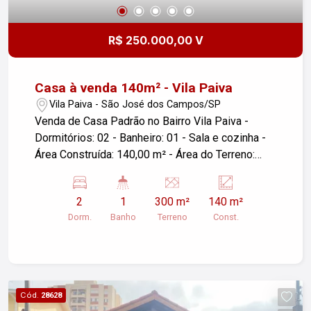
R$ 250.000,00 V
Casa à venda 140m² - Vila Paiva
Vila Paiva - São José dos Campos/SP
Venda de Casa Padrão no Bairro Vila Paiva -
Dormitórios: 02 - Banheiro: 01 - Sala e cozinha -
Área Construída: 140,00 m² - Área do Terreno:
300,00 m² - Localização: São José dos
Campos/SP Para mais informações ou agendar
2
1
300 m²
140 m²
uma visita, entre em contato.
Dorm.
Banho
Terreno
Const.
Cód.
28628