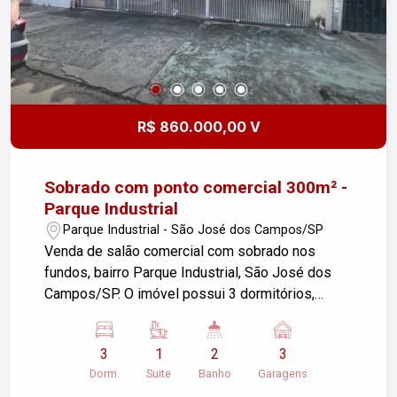
R$ 860.000,00 V
Sobrado com ponto comercial 300m² -
Parque Industrial
Parque Industrial - São José dos Campos/SP
Venda de salão comercial com sobrado nos
fundos, bairro Parque Industrial, São José dos
Campos/SP. O imóvel possui 3 dormitórios,
sendo 01 suíte, 02 banheiros, 3 garagens e uma
área construída de 300m², em um terreno de
3
1
2
3
315,00 m². Ideal para quem busca espaço e a
Dorm.
Suite
Banho
Garagens
possibilidade de empreender. Não perca essa