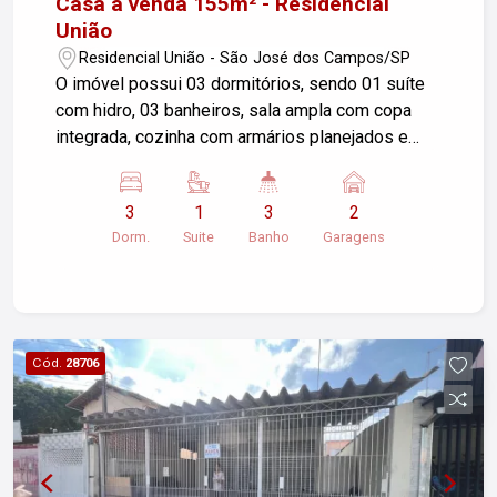
Casa à venda 155m² - Residencial
União
Residencial União - São José dos Campos/SP
O imóvel possui 03 dormitórios, sendo 01 suíte
com hidro, 03 banheiros, sala ampla com copa
integrada, cozinha com armários planejados e
janela, balcão para copa e cozinha nos fundos,
churrasqueira. Esta é uma excelente oportunidade
3
1
3
2
para quem busca conforto e espaço em uma boa
Dorm.
Suite
Banho
Garagens
localização. A casa conta com ambiente amplo e
bem distribuído, ideal para famílias. Entre em
contato para mais informações e agendar uma
visita!
Cód.
28706