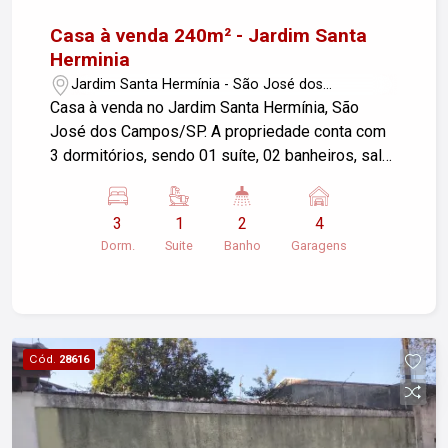
Casa à venda 240m² - Jardim Santa
Herminia
Jardim Santa Hermínia - São José dos
Campos/SP
Casa à venda no Jardim Santa Hermínia, São
José dos Campos/SP. A propriedade conta com
3 dormitórios, sendo 01 suíte, 02 banheiros, sala,
cozinha e 4 garagens, uma ampla área construída
de 240m² e um terreno de 747m². Ideal para
3
1
2
4
quem busca conforto e espaço em um dos
Dorm.
Suite
Banho
Garagens
bairros mais tranquilos da cidade. Entre em
contato para mais informações e agendar uma
visita!
Cód.
28616