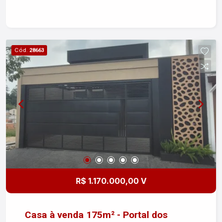
com porta balcão com saída para o jardim.
Churrasqueira. Área de serviço fechada com porta
de vidro. Instalação para ar condicionado em
todos os cômodos. Projeto de iluminação. Jardim
Cód.
28663
de inverno. Portão automático. Para mais
informações ou agendar uma visita, entre em
contato!
R$ 1.170.000,00 V
Casa à venda 175m² - Portal dos