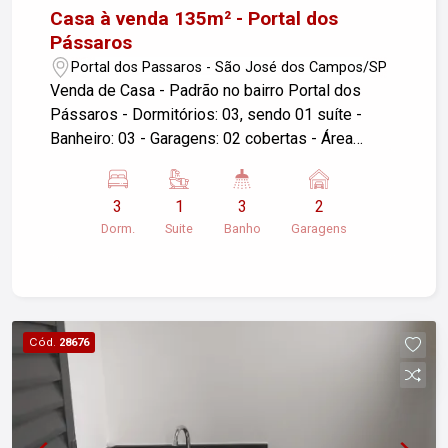
Casa à venda 135m² - Portal dos
Pássaros
Portal dos Passaros - São José dos Campos/SP
Venda de Casa - Padrão no bairro Portal dos
Pássaros - Dormitórios: 03, sendo 01 suíte -
Banheiro: 03 - Garagens: 02 cobertas - Área
Construída: 135m² - Área do Terreno: 175m² -
Localização: São José dos Campos/SP
3
1
3
2
Descrição do imóvel: Sala ampla com cozinha
Dorm.
Suite
Banho
Garagens
integrada. Fino acabamento. 03 dormitórios, suíte
com porta balcão com saída para o jardim.
Churrasqueira. Área de serviço fechada com porta
de vidro. Instalação para ar condicionado em
todos os cômodos. Projeto de iluminação. Jardim
Cód.
28676
de inverno. Portão automático. Para mais
informações ou agendar uma visita, entre em
contato!