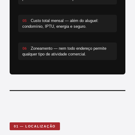
05
Custo total mensal — além do aluguel:
condomínio, IPTU, energia e seguro.
06
Zoneamento — nem todo endereço permite
qualquer tipo de atividade comercial.
01 — LOCALIZAÇÃO