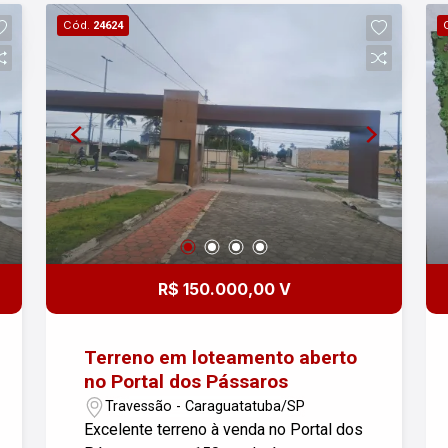
Cód.
24624
R$ 150.000,00 V
Terreno em loteamento aberto
no Portal dos Pássaros
Travessão - Caraguatatuba/SP
Excelente terreno à venda no Portal dos