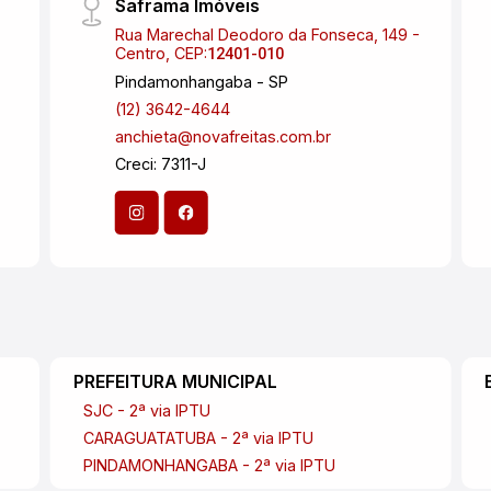
Saframa Imóveis
Rua Marechal Deodoro da Fonseca, 149 -
Centro, CEP:
12401-010
Pindamonhangaba - SP
(12) 3642-4644
anchieta@novafreitas.com.br
Creci: 7311-J
PREFEITURA MUNICIPAL
SJC - 2ª via IPTU
CARAGUATATUBA - 2ª via IPTU
PINDAMONHANGABA - 2ª via IPTU