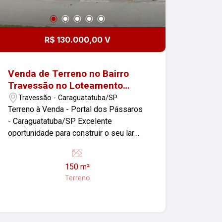
R$ 130.000,00 V
Venda de Terreno no Bairro
Travessão no Loteamento
Portal dos Pássaros
Travessão - Caraguatatuba/SP
Terreno à Venda - Portal dos Pássaros
- Caraguatatuba/SP Excelente
oportunidade para construir o seu lar
com conforto e qualidade de vida!
Terreno com 150 m², totalmente plano,
150 m²
em loteamento com Portaria, ideal para
Terreno
quem busca praticidade e segurança na
hora de construir. Infraestrutura de lazer
e bem-estar no bairro: Pista de
caminhada Playground Academia ao ar