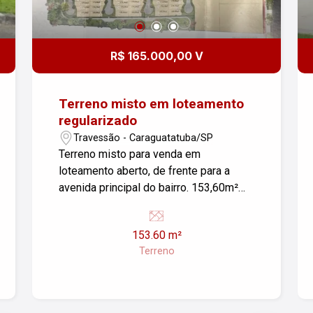
R$ 165.000,00 V
Terreno misto em loteamento
regularizado
Travessão - Caraguatatuba/SP
Terreno misto para venda em
loteamento aberto, de frente para a
avenida principal do bairro. 153,60m²
para construção do seu comércio e
moradia. Totalmente regularizado,
153.60 m²
comprar e construir. Lazer com play
Terreno
ground, pista de caminhada e academia
ao ar livre. Segurança com câmeras
para acompanhamento no seu celular.