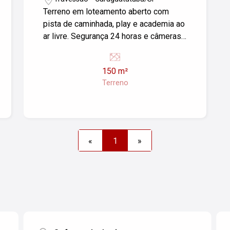
Terreno em loteamento aberto com
pista de caminhada, play e academia ao
ar livre. Segurança 24 horas e câmeras
com acesso no celular. Pronto para
construir, com ruas calçadas,
150 m²
saneamento e iluminação pública.
Terreno
«
1
»