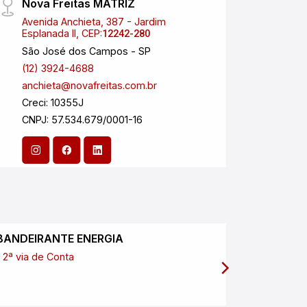
Nova Freitas MATRIZ
Nova 
Avenida Anchieta, 387 - Jardim
Aveni
Esplanada II, CEP:
CEP:
12242-280
1
São José dos Campos - SP
Carag
(12) 3924-4688
(12) 
anchieta@novafreitas.com.br
anchi
Creci: 10355J
Creci
CNPJ: 57.534.679/0001-16
BANDEIRANTE ENERGIA
SABESP
2ª via de Conta
2ª via de