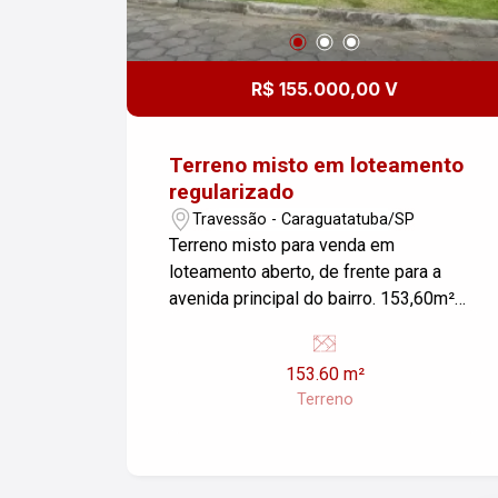
R$ 155.000,00 V
Terreno misto em loteamento
regularizado
Travessão - Caraguatatuba/SP
Terreno misto para venda em
loteamento aberto, de frente para a
avenida principal do bairro. 153,60m²
para construção do seu comércio e
moradia. Totalmente regularizado,
153.60 m²
comprar e construir. Lazer com play
Terreno
ground, pista de caminhada e academia
ao ar livre. Segurança com câmeras
para acompanhamento no seu celular.