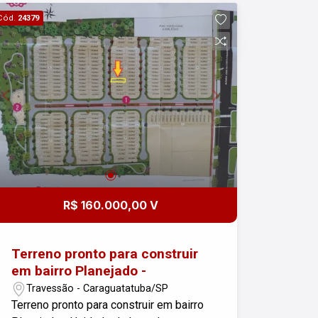
livre Câmeras de segurança Portaria
Cód.
24379
Localização estratégica, em um bairro
em pleno crescimento, com fácil
acesso à rodovia e próximo a
comércios e serviços essenciais.
Invista no seu futuro! Agende uma
visita e conheça de perto essa
oportunidade!
R$ 160.000,00 V
Terreno pronto para construir
em bairro Planejado -
Travessão - Caraguatatuba/SP
Terreno pronto para construir em bairro