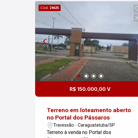
Cód.
24625
R$ 150.000,00 V
Terreno em loteamento aberto
no Portal dos Pássaros
Travessão - Caraguatatuba/SP
Terreno à venda no Portal dos