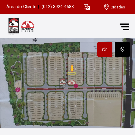
Área do Cliente
|
(012) 3924-4688
Cidades