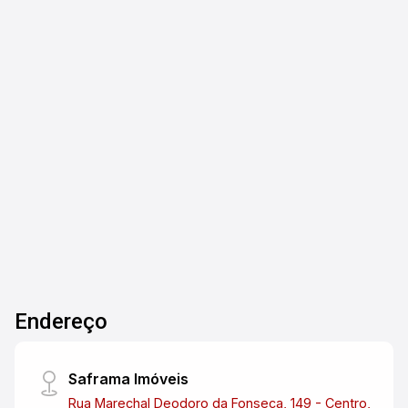
Jardim das Gaivotas - Caraguatatuba/SP
Terreno em Bairro em expansão na cidade de
Caraguatatuba. Para investidores que conhecem
o potencial da nossa cidade , essa é sem
dúvidas uma oportunidade e tanto, o terreno
está localizado onde será a via de acesso ao
188m²
Bairro e a entrada da Cidade. Uma localização
Terreno
estratégica, embora não esteja ainda aterrado e
murado já possui escritura definitiva, o que
facilita o investimento podendo ser financiado.
Vem investir em Caraguá!
Endereço
Saframa Imóveis
Rua Marechal Deodoro da Fonseca, 149 - Centro,