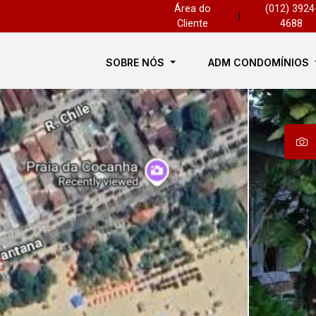
Área do
(012) 3924
|
Cliente
4688
SOBRE NÓS
ADM CONDOMÍNIOS