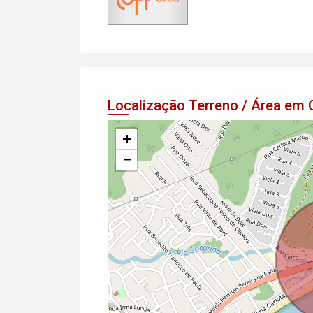
Localização Terreno / Área em
+
−