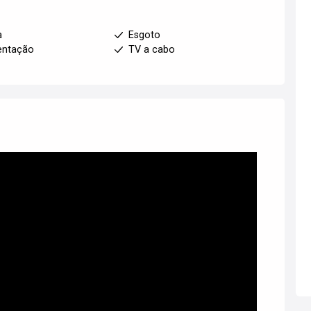
a
Esgoto
entação
TV a cabo