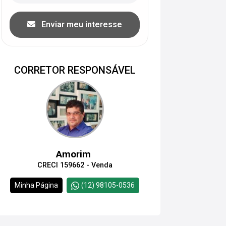
Enviar meu interesse
CORRETOR RESPONSÁVEL
Amorim
CRECI 159662 - Venda
Minha Página
(12) 98105-0536