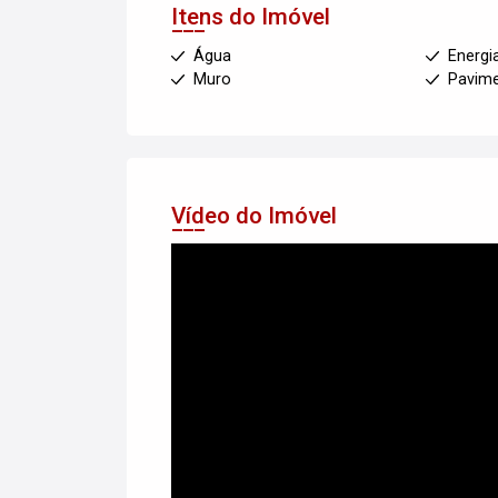
Itens do Imóvel
Água
Energi
Muro
Pavim
Vídeo do Imóvel