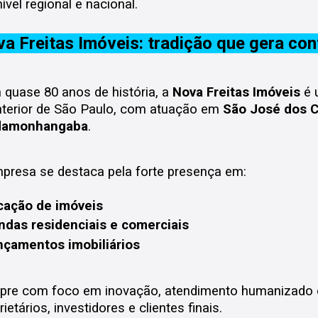
ível regional e nacional.
a Freitas Imóveis: tradição que gera con
quase 80 anos de história, a
Nova Freitas Imóveis
é 
nterior de São Paulo, com atuação em
São José dos 
damonhangaba
.
presa se destaca pela forte presença em:
cação de imóveis
ndas residenciais e comerciais
nçamentos imobiliários
re com foco em inovação, atendimento humanizado 
rietários, investidores e clientes finais.