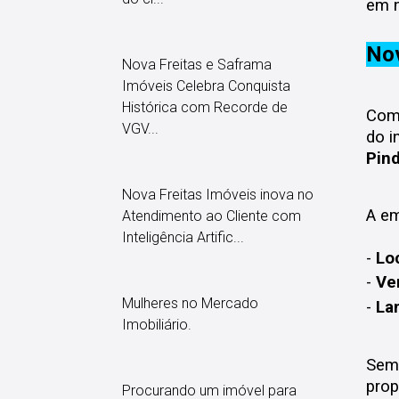
em n
Nov
Nova Freitas e Saframa
Imóveis Celebra Conquista
Histórica com Recorde de
Com 
VGV...
do i
Pin
Nova Freitas Imóveis inova no
A em
Atendimento ao Cliente com
Inteligência Artific...
-
Lo
-
Ve
Mulheres no Mercado
-
La
Imobiliário.
Semp
prop
Procurando um imóvel para