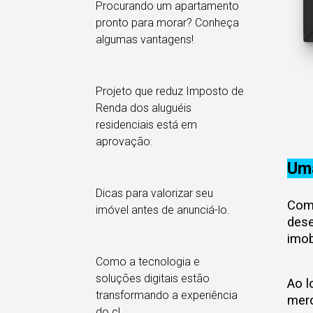
Procurando um apartamento
pronto para morar? Conheça
algumas vantagens!
Projeto que reduz Imposto de
Renda dos aluguéis
residenciais está em
aprovação.
Uma
Dicas para valorizar seu
Com 
imóvel antes de anunciá-lo.
dese
imob
Como a tecnologia e
soluções digitais estão
Ao l
transformando a experiência
merc
do cl...