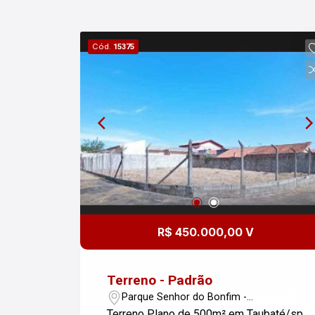
Cód.
15375
R$ 450.000,00 V
Terreno - Padrão
Parque Senhor do Bonfim -
Taubaté/SP
Terreno Plano de 500m² em Taubaté/sp