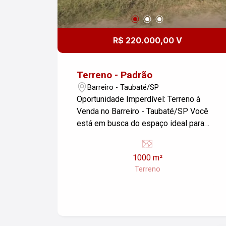
R$ 220.000,00 V
Terreno - Padrão
Barreiro - Taubaté/SP
Oportunidade Imperdível: Terreno à
Venda no Barreiro - Taubaté/SP Você
está em busca do espaço ideal para
construir o seu sonho? Apresentamos
um excelente terreno de 1.000,00m²
1000 m²
localizado no bairro Barreiro, em
Terreno
Taubaté/SP. Este terreno possui uma
localização estratégica, oferecendo
fácil acesso às principais vias da
cidade, além de estar próximo a
comércios, escolas e serviços