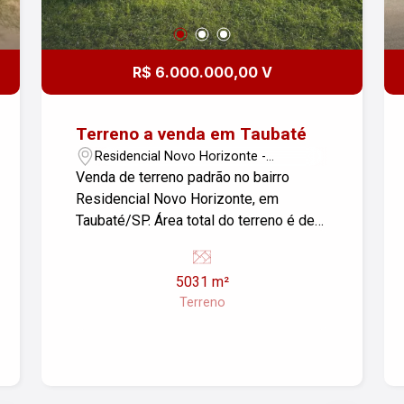
R$ 6.000.000,00 V
Terreno a venda em Taubaté
Residencial Novo Horizonte -
Taubaté/SP
Venda de terreno padrão no bairro
Residencial Novo Horizonte, em
Taubaté/SP. Área total do terreno é de
5.031,00 m². Se você estiver
interessado ou precisar de mais
5031 m²
informações, fique à vontade para
Terreno
perguntar!