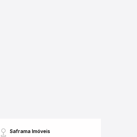
Saframa Imóveis
Nova