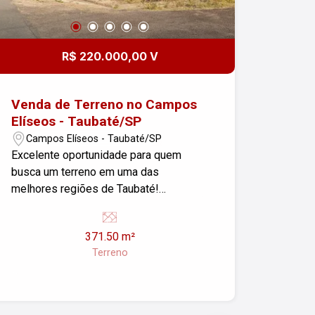
R$ 220.000,00 V
Venda de Terreno no Campos
Elíseos - Taubaté/SP
Campos Elíseos - Taubaté/SP
Excelente oportunidade para quem
busca um terreno em uma das
melhores regiões de Taubaté!
Apresentamos um terreno com
371,50m² localizado no bairro Campos
371.50 m²
Elíseos. Este espaço é ideal para a
Terreno
construção da casa dos seus sonhos
ou para investimento. Com uma
localização estratégica, o terreno
oferece fácil acesso às principais vias