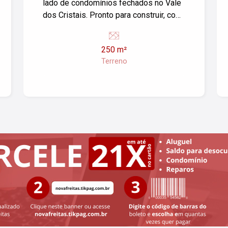
lado de condomínios fechados no Vale
dos Cristais. Pronto para construir, com
ampla área verde e excelente
localização: próximo ao Cavex, com
250 m²
fácil acesso pela Comevap e Hotel
Terreno
Fazenda Mazzaropi. Ideal para quem
busca tranquilidade, natureza e
praticidade na região mais valorizada
da cidade. Não perca essa
oportunidade!