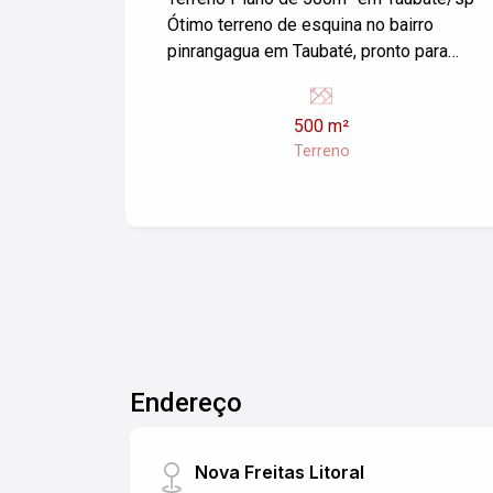
Ótimo terreno de esquina no bairro
pinrangagua em Taubaté, pronto para
construir com ótima localização.
Agende sua visita com um de nossos
500 m²
corretores!
Terreno
Endereço
Nova Freitas Litoral