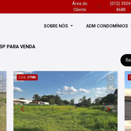
Área do
(012) 3924
|
Cliente
4688
SOBRE NÓS
ADM CONDOMÍNIOS
 SP PARA VENDA
Re
Cód.
27985