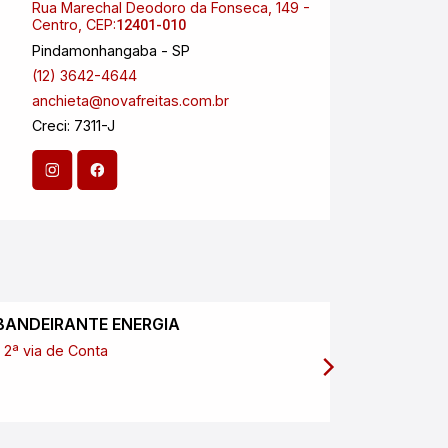
Rua Marechal Deodoro da Fonseca, 149 -
Aveni
Centro, CEP:
Esplan
12401-010
Pindamonhangaba - SP
São J
(12) 3642-4644
(12) 
anchieta@novafreitas.com.br
anchi
Creci: 7311-J
Creci
CNPJ:
BANDEIRANTE ENERGIA
SABESP
2ª via de Conta
2ª via de