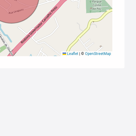
Leaflet
|
©
OpenStreetMap