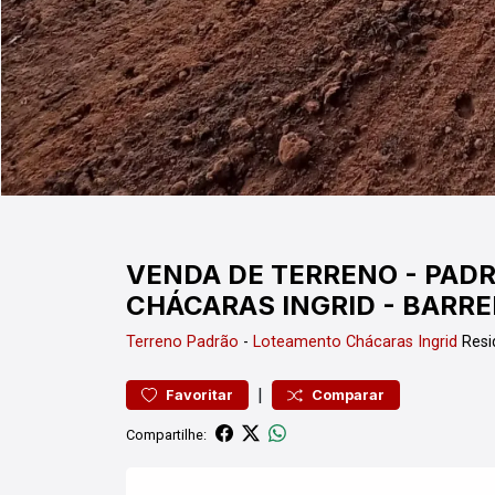
VENDA DE TERRENO - PAD
CHÁCARAS INGRID - BARRE
Terreno
Padrão
-
Loteamento Chácaras Ingrid
Resi
|
Favoritar
Comparar
Compartilhe: