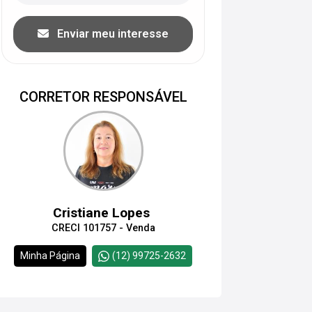
Enviar meu interesse
CORRETOR RESPONSÁVEL
Cristiane Lopes
CRECI 101757 - Venda
Minha Página
(12) 99725-2632