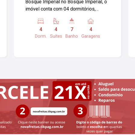
Bosque Imperial no Bosque Imperial, o
imóvel conta com 04 dormitórios,
sendo 03 suítes com sacada e 07
banheiros. Ampla sala para 03
4
4
7
4
ambientes, copa e cozinha reformadas
Dorm.
Suítes
Banho
Garagens
e água quente na pia, 04 garagens
cobertas. Aquecimento solar e elétrico.
Área de lazer: piscina e churrasqueira.
Para melhor conhecer essa excelente
oportunidade, agende já sua visita!