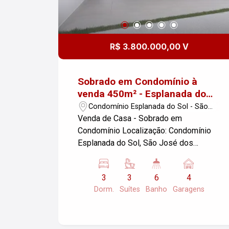
2 boilers de 400.000l
R$ 3.800.000,00 V
Sobrado em Condomínio à
venda 450m² - Esplanada do
Sol
Condomínio Esplanada do Sol - São
José dos Campos/SP
Venda de Casa - Sobrado em
Condomínio Localização: Condomínio
Esplanada do Sol, São José dos
Campos/SP Características: -
Dormitórios: 03, sendo 003 suítes -
3
3
6
4
Banheiros: 06 - Garagens: 04 - Lavabo,
Dorm.
Suítes
Banho
Garagens
sala, área de serviço, cozinha e varanda
- Detalhes de ambientes: Ar
condicionado em todos os cômodos,
sala de tv, jantar e estar, piscina,