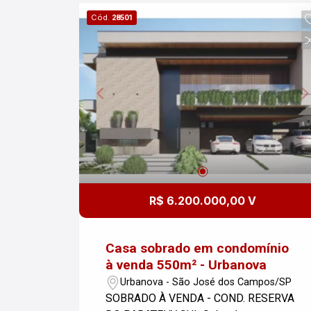
espaço e conforto, ideal para famílias
Cód.
28501
que buscam qualidade de vida em um
condomínio seguro e bem localizado.
Entre em contato para mais
informações e agendar uma visita!
R$ 6.200.000,00 V
Casa sobrado em condomínio
à venda 550m² - Urbanova
Urbanova - São José dos Campos/SP
SOBRADO À VENDA - COND. RESERVA