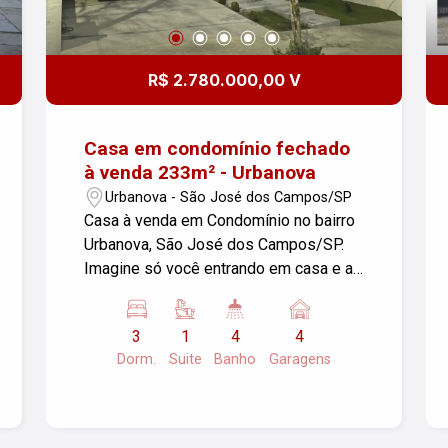
R$ 2.780.000,00 V
Casa em condomínio fechado
à venda 233m² - Urbanova
Urbanova - São José dos Campos/SP
Casa à venda em Condomínio no bairro
Urbanova, São José dos Campos/SP.
Imagine só você entrando em casa e a
sua assistente virtual `ALEXA` pronta
pra te atender! Com 3 dormitórios, 1
3
1
4
4
suíte e sala com ar condicionado, 4
Dorm.
Suite
Banho
Garagens
banheiros, lavabo, cozinha planejada e
sala com sacada, ideal para a sua
famílias. Conta ainda com 4 vagas de
garagem e infra estrutura para recarga