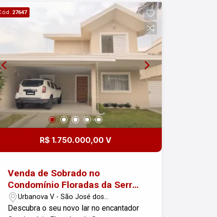
serviço ? Quintal com churrasqueira e
Cód.
27647
piscina2 vagas de garagem cobertas
Imóvel amplo, reformado e pronto para
entregar em um condomínio tradicional
e muito valorizado.
R$ 1.750.000,00 V
Venda de Sobrado no
Condomínio Floradas da Serra
em São José dos Campos/SP
Urbanova V - São José dos
Campos/SP
Descubra o seu novo lar no encantador