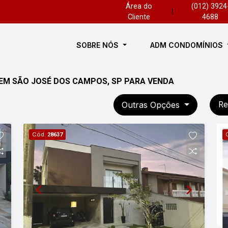
Área do
(012) 3924
|
Cliente
4688
SOBRE NÓS
ADM CONDOMÍNIOS
EM SÃO JOSÉ DOS CAMPOS, SP PARA VENDA
Outras Opções
Re
Cód.
28637