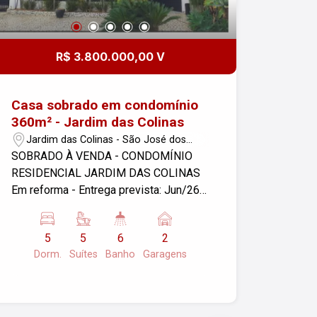
R$ 3.800.000,00 V
Casa sobrado em condomínio
360m² - Jardim das Colinas
Jardim das Colinas - São José dos
Campos/SP
SOBRADO À VENDA - CONDOMÍNIO
RESIDENCIAL JARDIM DAS COLINAS
Em reforma - Entrega prevista: Jun/26
Áreas e valores: ? Terreno: 360m² ?
Construída: 365m² ? Valor: R$
5
5
6
2
3.800.000,00 ? Condomínio: R$ 500,00 ?
Dorm.
Suítes
Banho
Garagens
IPTU: R$ 2.440,00 Distribuição: ? 5
suítes, sendo 2 no térreo ? Sala com 2
ambientes ? Escritório ? Cozinha
integrada ? Área gourmet ? Área de