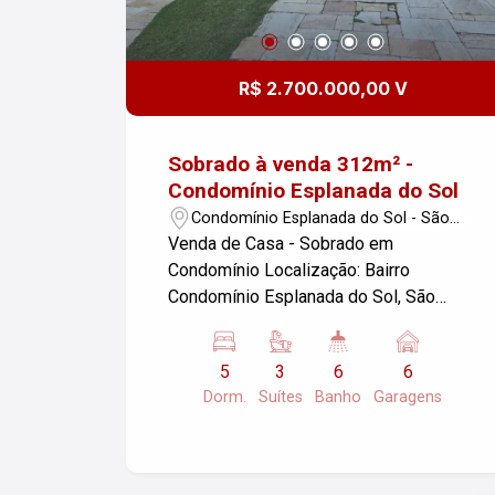
R$ 2.700.000,00 V
Sobrado à venda 312m² -
Condomínio Esplanada do Sol
Condomínio Esplanada do Sol - São
José dos Campos/SP
Venda de Casa - Sobrado em
Condomínio Localização: Bairro
Condomínio Esplanada do Sol, São
José dos Campos/SP Características
do Imóvel: - Dormitórios: 05, sendo 03
5
3
6
6
suítes - Banheiro: 06 (02 cobertas e 04
Dorm.
Suítes
Banho
Garagens
descobertas) - Garagens: 06 - Lavabo,
sala, cozinha e área de serviço - Área
Construída: 312m² - Área do Terreno:
450m² Este sobrado oferece amplo