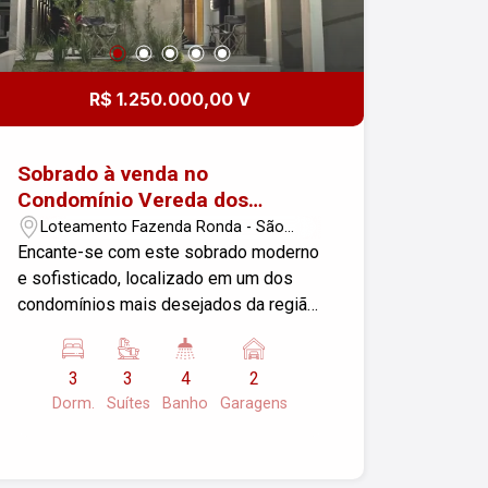
bairros mais valorizados da cidade.
Entre em contato para mais
informações e agende sua visita!
Imobiliária Nova Freitas, seu sonho
R$ 1.250.000,00 V
começa aqui!
Sobrado à venda no
Condomínio Vereda dos
Campos em São José dos
Loteamento Fazenda Ronda - São
Campos
José dos Campos/SP
Encante-se com este sobrado moderno
e sofisticado, localizado em um dos
condomínios mais desejados da região.
Um imóvel que une conforto, design
contemporâneo e lazer completo, ideal
3
3
4
2
para quem busca qualidade de vida e
Dorm.
Suítes
Banho
Garagens
segurança. Características do imóvel:
250 m² de terreno 154 m² de área
construída 2 vagas de garagem
cobertas 3 dormitórios, todos suítes 4