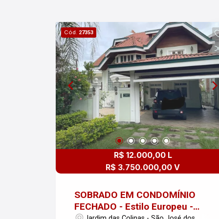
Cód.
27353
R$ 12.000,00 L
R$ 3.750.000,00 V
SOBRADO EM CONDOMÍNIO
FECHADO - Estilo Europeu -
Alto Padrão
Jardim das Colinas - São José dos