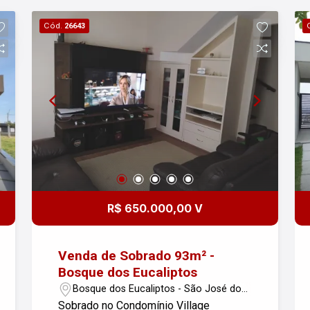
278,00 m² Se você está em busca de
Cód.
26643
um sobrado espaçoso em um
condomínio tranquilo, essa é uma
excelente oportunidade. Entre em
contato para mais informações e
agendar uma visita!
R$ 650.000,00 V
Venda de Sobrado 93m² -
Bosque dos Eucaliptos
Bosque dos Eucaliptos - São José dos
Campos/SP
Sobrado no Condomínio Village