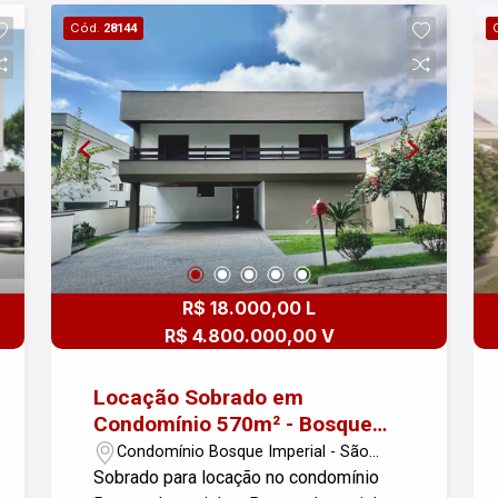
de carro elétrico, oferecendo
Cód.
28144
comodidade e segurança. A área
construída é de 233m² e o terreno tem
252m², proporcionando espaço amplo e
bem distribuído. Se você busca
conforto e qualidade de vida em um
dos melhores bairros da cidade, essa é
uma excelente oportunidade. Para mais
informações, entre em contato. Esta
casa ira te encantar!
R$ 18.000,00 L
R$ 4.800.000,00 V
Locação Sobrado em
Condomínio 570m² - Bosque
Imperial
Condomínio Bosque Imperial - São
José dos Campos/SP
Sobrado para locação no condomínio