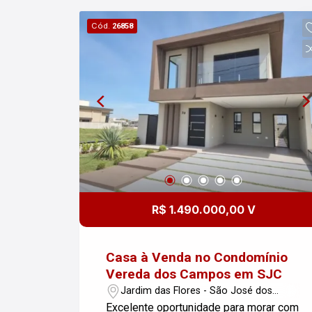
churrasqueira, escritório e dependência
Cód.
26858
de serviços. - Área construída: 327,00
m² - Área do terreno: 450,00 m² Se
você está em busca de um sobrado
espaçoso e bem localizado, essa é
uma ótima oportunidade! Para mais
informações ou agendar uma visita,
entre em contato.
R$ 1.490.000,00 V
Casa à Venda no Condomínio
Vereda dos Campos em SJC
Jardim das Flores - São José dos
Campos/SP
Excelente oportunidade para morar com