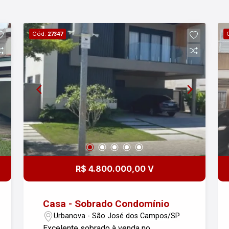
Cód.
27347
R$ 4.800.000,00 V
Casa - Sobrado Condomínio
Urbanova - São José dos Campos/SP
Excelente sobrado à venda no