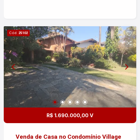
suíte - Lavabo - 1 banheiro social - Cozinha
arejada - Área gourmet perfeita para receber
amigos e familiares - 2 vagas de garagem, sendo
1 coberta O condomínio oferece segurança e
Cód.
25102
tranquilidade, além de estar próximo a diversas
comodidades. Aceita financiamento, facilitando a
realização do seu sonho da casa própria. Não
perca essa oportunidade! Entre em contato e
agende uma visita.
R$ 1.690.000,00 V
Venda de Casa no Condomínio Village