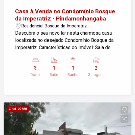
Casa à Venda no Condomínio Bosque
da Imperatriz - Pindamonhangaba
Residencial Bosque da Imperatriz -
Pindamonhangaba/SP
Descubra o seu novo lar nesta charmosa casa
localizada no desejado Condomínio Bosque da
Imperatriz. Características do Imóvel: Sala de
estar aconchegante 3 dormitórios, sendo 1 suíte
Banheiro social Cozinha prática e funcional Área
3
1
1
2
de serviço 2 vagas de garagem cobertas Essa é
Dorm.
Suite
Banho
Garagens
a oportunidade perfeita para quem busca
conforto e qualidade de vida em um ambiente
tranquilo e familiar. Não perca essa chance!
Agende sua visita e venha conhecer sua nova
casa!
Cód.
22888