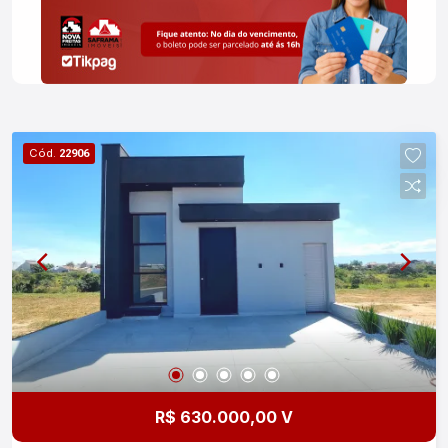
uma visita e faça o seu sonho se tornar
realidade!
Cód.
22906
R$ 630.000,00 V