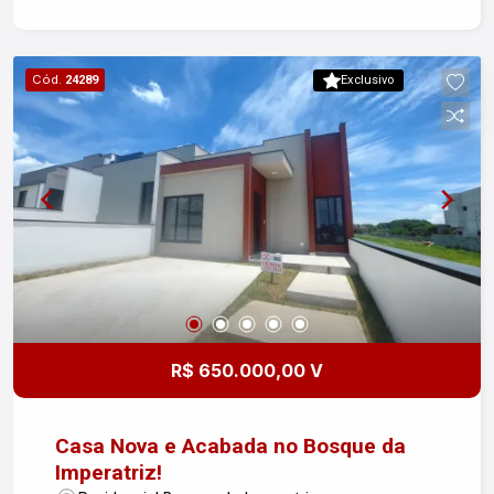
perfeito para relaxar! Diferenciais: Acabamento
em piso de porcelanato Possibilidade de
escolha do piso e cor das paredes pelo
Cód.
24289
Exclusivo
comprador Aceita proposta e financiamento! Não
perca a oportunidade de morar em um lugar
incrível! Entre em contato para mais informações
e agende sua visita! #altopadraopinda
R$ 650.000,00 V
Casa Nova e Acabada no Bosque da
Imperatriz!