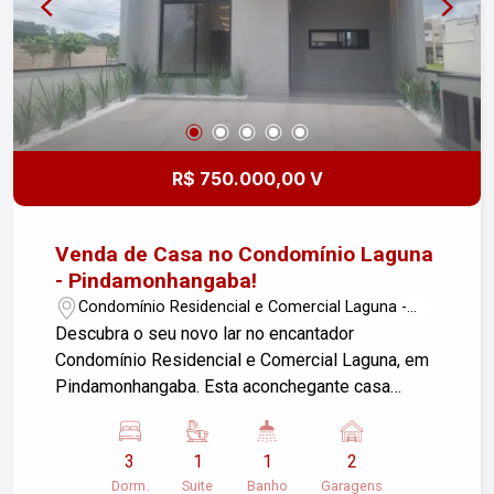
perto tudo que essa casa tem a oferecer!
R$ 750.000,00 V
Venda de Casa no Condomínio Laguna
- Pindamonhangaba!
Condomínio Residencial e Comercial Laguna -
Pindamonhangaba/SP
Descubra o seu novo lar no encantador
Condomínio Residencial e Comercial Laguna, em
Pindamonhangaba. Esta aconchegante casa
possui uma área construída de 110 m² em um
terreno de 175 m², ideal para você e sua família.
3
1
1
2
Características do Imóvel: - Sala de estar
Dorm.
Suite
Banho
Garagens
espaçosa e iluminada - 3 dormitórios, sendo 1