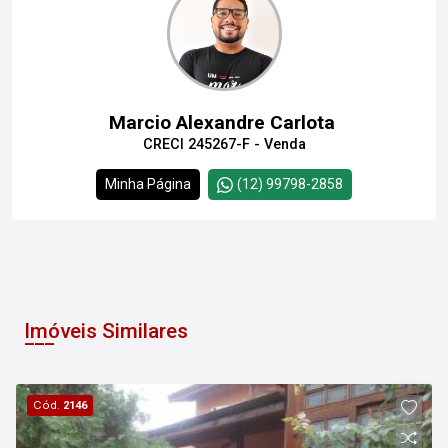
Marcio Alexandre Carlota
CRECI 245267-F - Venda
Minha Página
(12) 99798-2858
Imóveis Similares
Cód.
2146