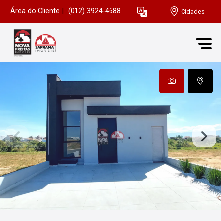
Área do Cliente
|
(012) 3924-4688
Cidades