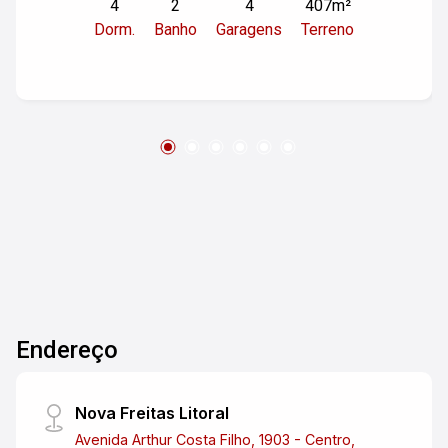
4
2
4
407m²
gourmet com churrasqueira, jardim, varanda,
Dorm.
Banho
Garagens
Terreno
quintal, murado e 4 vagas na garagem.
Endereço
Nova Freitas Litoral
Avenida Arthur Costa Filho, 1903 - Centro,