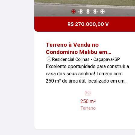
R$ 270.000,00 V
Terreno à Venda no
Condomínio Malibu em
Caçapava
Residencial Colinas - Caçapava/SP
Excelente oportunidade para construir a
casa dos seus sonhos! Terreno com
250 m² de área útil, localizado em um
dos condomínios mais valorizados e
tranquilos de Caçapava. O lote possui
250 m²
topografia plana, facilitando o projeto e
Terreno
reduzindo custos de construção. Ideal
para quem busca um espaço amplo, em
meio a um ambiente seguro e bem
estruturado. O Condomínio Malibu