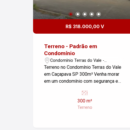
estar! Entre em contato e venha
conhecer esse terreno incrível no
Condomínio Malibu em Caçapava.
Imobiliária Nova Freitas, seu sonho
R$ 318.000,00 V
começa aqui!
Terreno - Padrão em
Condomínio
Condomínio Terras do Vale -
Caçapava/SP
Terreno no Condomínio Terras do Vale
em Caçapava SP 300m² Venha morar
em um condomínio com segurança e
lazer Próximo a Via Dutra e principais
Vias para o litoral Norte; A vinte minutos
300 m²
de São José dos Campos, dez minutos
Terreno
de Taubaté e Oito minutos do Centro de
Caçapava Lazer no Condomínio: Quadra
poliesportiva, quadra gramada, quadra
de vôlei de areia e bocha, salão de