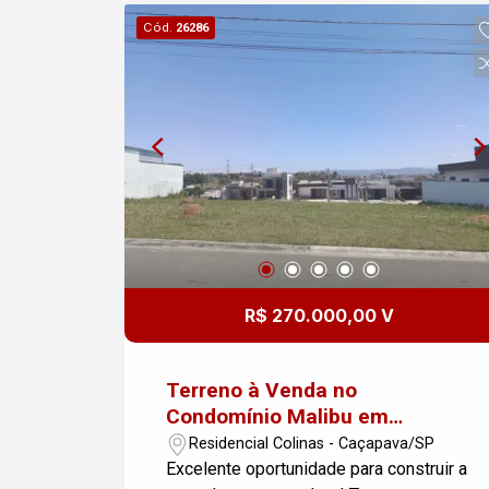
oferece portaria 24 horas, sistema de
Cód.
26286
monitoramento e áreas verdes,
garantindo conforto e qualidade de vida
para toda a família. Localização
privilegiada, com fácil acesso à Via
Dutra e ao centro da cidade, próximo a
comércios, escolas e serviços. Invista
em tranquilidade, segurança e bem-
estar! Entre em contato e venha
conhecer esse terreno incrível no
Condomínio Malibu em Caçapava.
Imobiliária Nova Freitas, seu sonho
R$ 270.000,00 V
começa aqui!
Terreno à Venda no
Condomínio Malibu em
Caçapava
Residencial Colinas - Caçapava/SP
Excelente oportunidade para construir a