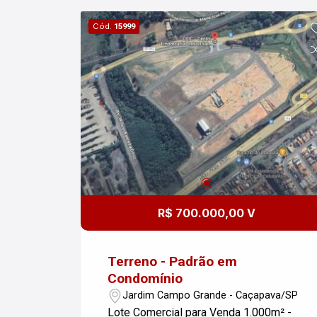
festas equipado para 200 pessoas, 4
Cód.
15999
quiosques com churrasqueira,
playground e academia ao ar livre.
Agende já uma visita, contamos com os
profissionais mais capacitados do
mercado que terão o prazer em lhe
apresentar este imóvel.
R$ 700.000,00 V
Terreno - Padrão em
Condomínio
Jardim Campo Grande - Caçapava/SP
Lote Comercial para Venda 1.000m² -