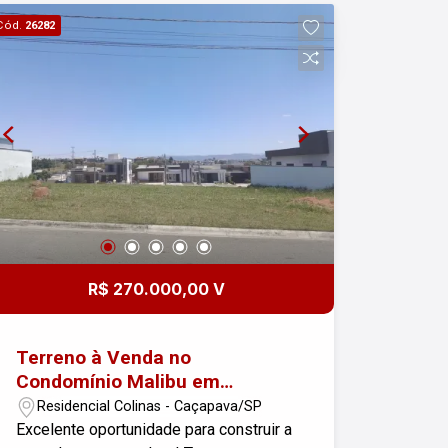
oferece portaria 24 horas, sistema de
Cód.
26282
monitoramento e áreas verdes,
garantindo conforto e qualidade de vida
para toda a família. Localização
privilegiada, com fácil acesso à Via
Dutra e ao centro da cidade, próximo a
comércios, escolas e serviços. Invista
em tranquilidade, segurança e bem-
estar! Entre em contato e venha
conhecer esse terreno incrível no
Condomínio Malibu em Caçapava.
Imobiliária Nova Freitas, seu sonho
R$ 270.000,00 V
começa aqui!
Terreno à Venda no
Condomínio Malibu em
Caçapava
Residencial Colinas - Caçapava/SP
Excelente oportunidade para construir a