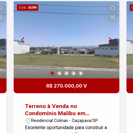
oferece portaria 24 horas, sistema de
Cód.
26284
monitoramento e áreas verdes,
garantindo conforto e qualidade de vida
para toda a família. Localização
privilegiada, com fácil acesso à Via
Dutra e ao centro da cidade, próximo a
comércios, escolas e serviços. Invista
em tranquilidade, segurança e bem-
estar! Entre em contato e venha
conhecer esse terreno incrível no
Condomínio Malibu em Caçapava.
Imobiliária Nova Freitas, seu sonho
R$ 270.000,00 V
começa aqui!
Terreno à Venda no
Condomínio Malibu em
Caçapava
Residencial Colinas - Caçapava/SP
Excelente oportunidade para construir a