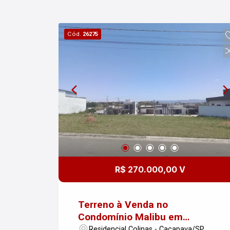
Condomínio Malibu em Caçapava.
Imobiliária Nova Freitas, seu sonho
começa aqui!
Cód.
26275
R$ 270.000,00 V
Terreno à Venda no
Condomínio Malibu em
Caçapava
Residencial Colinas - Caçapava/SP