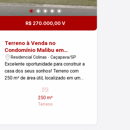
R$ 270.000,00 V
Terreno à Venda no
Condomínio Malibu em
Caçapava
Residencial Colinas - Caçapava/SP
Excelente oportunidade para construir a
casa dos seus sonhos! Terreno com
250 m² de área útil, localizado em um
dos condomínios mais valorizados e
tranquilos de Caçapava. O lote possui
250 m²
topografia plana, facilitando o projeto e
Terreno
reduzindo custos de construção. Ideal
para quem busca um espaço amplo, em
meio a um ambiente seguro e bem
estruturado. O Condomínio Malibu