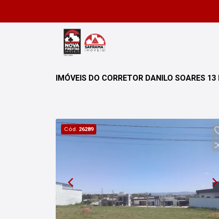
IMÓVEIS DO CORRETOR DANILO SOARES 13
Cód.
26289