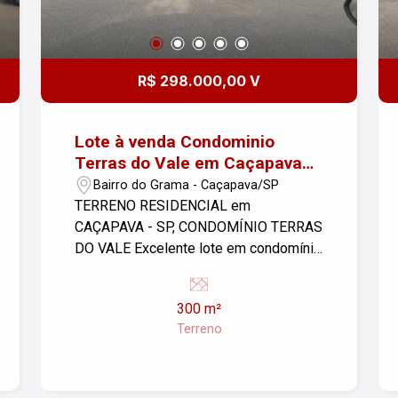
R$ 298.000,00 V
Lote à venda Condominio
Terras do Vale em Caçapava
300m²
Bairro do Grama - Caçapava/SP
TERRENO RESIDENCIAL em
CAÇAPAVA - SP, CONDOMÍNIO TERRAS
DO VALE Excelente lote em condomínio
com 300m² Condomínio Terras do Vale
Possui academia, parquinho com
300 m²
diferentes brinquedos, salão de festas.
Terreno
Vai lhe possibilitar praticar diversos
esportes na quadra poliesportiva.
Espaço reservado para preparar o seu
churrasco. Imobiliária Nova Freitas, seu