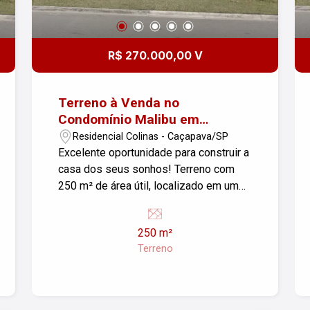
R$ 270.000,00 V
Terreno à Venda no
Condomínio Malibu em
Caçapava
Residencial Colinas - Caçapava/SP
Excelente oportunidade para construir a
casa dos seus sonhos! Terreno com
250 m² de área útil, localizado em um
dos condomínios mais valorizados e
tranquilos de Caçapava. O lote possui
250 m²
topografia plana, facilitando o projeto e
Terreno
reduzindo custos de construção. Ideal
para quem busca um espaço amplo, em
meio a um ambiente seguro e bem
estruturado. O Condomínio Malibu