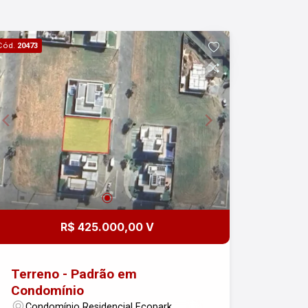
Condomínio Malibu em Caçapava.
Imobiliária Nova Freitas, seu sonho
começa aqui!
Cód.
20473
R$ 425.000,00 V
Terreno - Padrão em
Condomínio
Condomínio Residencial Ecopark