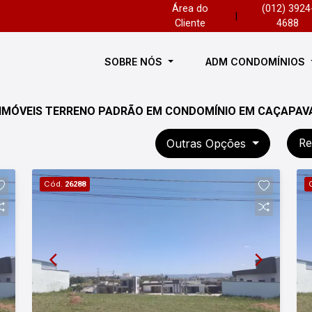
Área do
(012) 3924
|
Cliente
4688
SOBRE NÓS
ADM CONDOMÍNIOS
 IMÓVEIS TERRENO PADRÃO EM CONDOMÍNIO EM CAÇAPAVA
Outras Opções
Re
Cód.
26288