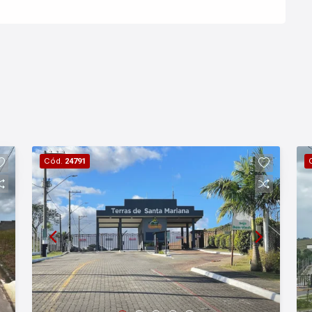
Cód.
24791