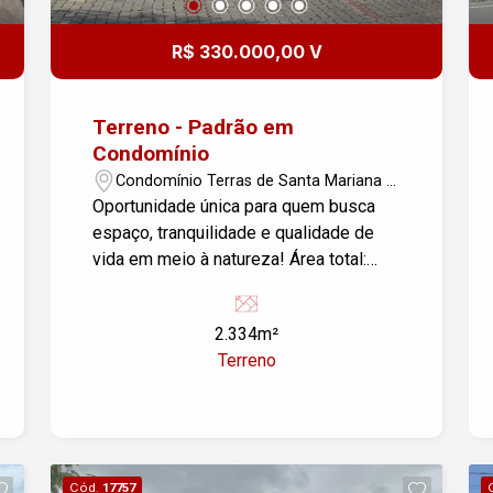
R$ 330.000,00 V
Terreno - Padrão em
Condomínio
Condomínio Terras de Santa Mariana -
Caçapava/SP
Oportunidade única para quem busca
espaço, tranquilidade e qualidade de
vida em meio à natureza! Área total:
2.334 m² Destaques do Terreno: Ampla
área com topografia favorável Ideal
2.334m²
para construção de casa térrea ou
Terreno
sobrado com amplo espaço de lazer
Localizado em condomínio fechado
Muito verde, ar puro e clima de
tranquilidade Excelente valorização e
vizinhança consolidada O Condomínio
Cód.
17757