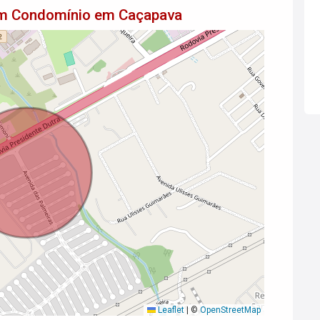
 em Condomínio em Caçapava
Leaflet
|
©
OpenStreetMap