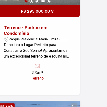
R$ 295.000,00 V
Terreno - Padrão em
Condomínio
Parque Residencial Maria Elmira -
Caçapava/SP
Descubra o Lugar Perfeito para
Construir o Seu Sonho! Apresentamos
um excepcional terreno de esquina no
prestigiado Condomínio Fechado
Malibu, localizado em Caçapava, SP.
375m²
Com 375m² de área, este lote oferece a
Terreno
oportunidade ideal para você projetar e
construir a casa dos seus sonhos em
um ambiente seguro e sofisticado.
Destaques do Terreno: - Localização
Privilegiada: Situado na Quadra Y, Lote
Cód.
26282