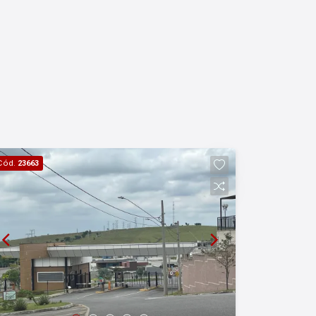
Cód.
23663