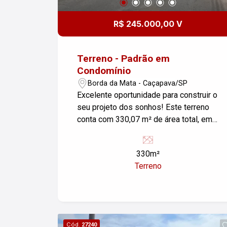
R$ 245.000,00 V
Terreno - Padrão em
Condomínio
Borda da Mata - Caçapava/SP
Excelente oportunidade para construir o
seu projeto dos sonhos! Este terreno
conta com 330,07 m² de área total, em
localização privilegiada no Borda do
Lago, um dos lugares mais tranquilos e
330m²
valorizados de Caçapava. Ideal para
Terreno
quem busca qualidade de vida, contato
com a natureza e fácil acesso ao centro
da cidade. Detalhes do Terreno: Área
total: 330,07 m² Topografia favorável
para construção Rua tranquila e em
Cód.
27240