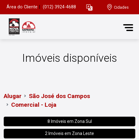
Área do Cliente
|
(012) 3924-4688
Cidades
Imóveis disponíveis
Alugar
São José dos Campos
Comercial - Loja
8 Imóveis em
Zona Sul
2 Imóveis em
Zona Leste