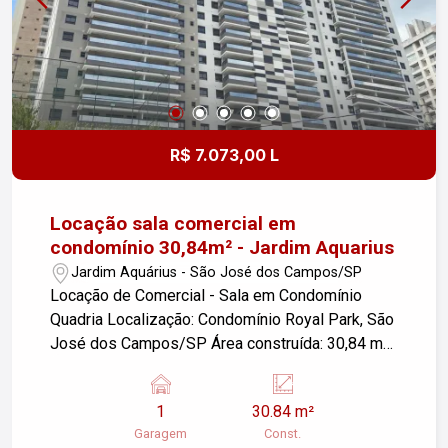
R$ 7.073,00 L
Locação sala comercial em
condomínio 30,84m² - Jardim Aquarius
Jardim Aquárius - São José dos Campos/SP
Locação de Comercial - Sala em Condomínio
Quadria Localização: Condomínio Royal Park, São
José dos Campos/SP Área construída: 30,84 m²
Garagem: 01 vaga valet Sala ideal para
estabelecimentos comerciais, com ótima
1
30.84 m²
localização e fácil acesso. O condomínio oferece
Garagem
Const.
segurança e infraestrutura adequada para o seu