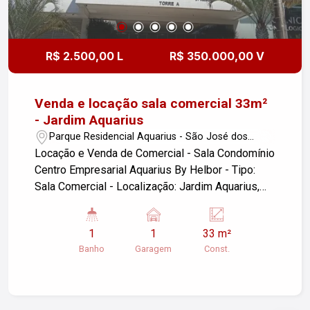
supermercados, farmácias, ótimos restaurantes e
com fácil acesso à via Dutra. Agende sua visita!
R$ 2.500,00 L
R$ 350.000,00 V
Venda e locação sala comercial 33m²
- Jardim Aquarius
Parque Residencial Aquarius - São José dos
Campos/SP
Locação e Venda de Comercial - Sala Condomínio
Centro Empresarial Aquarius By Helbor - Tipo:
Sala Comercial - Localização: Jardim Aquarius,
São José dos Campos/SP - Área Construída:
33m² - Garagens: 01 vaga - Banheiro: 01 com
1
1
33 m²
gabinete - Lavabo - Cooworking - Fechadura
Banho
Garagem
Const.
digital - Persiana blackout - Câmera de segurança
Essa sala comercial é ideal para diversos tipos
de negócios e está situada em uma das regiões
mais valorizadas da cidade. Com fácil acesso a