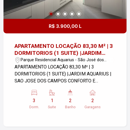
R$ 3.900,00 L
APARTAMENTO LOCAÇÃO 83,30 M² | 3
DORMITORIOS (1 SUITE) |JARDIM
AQUARIUS | SAO JOSE DOS CAMPOS
Parque Residencial Aquarius - São José dos
Campos/SP
APARTAMENTO LOCAÇÃO 83,30 M² | 3
DORMITORIOS (1 SUITE) |JARDIM AQUARIUS |
SAO JOSE DOS CAMPOS CONFORTO E
PRATICIDADE NO CORAÇÃO DO JARDIM
AQUARIUS! Próximo à Praça Ulisses Guimarães.
3
1
2
2
Se você busca um lar que combina a
Dorm.
Suite
Banho
Garagens
tranquilidade de um bairro planejado com a
conveniência de ter tudo a poucos passos, este
apartamento no Edifício Aruanã é a escolha
perfeita. Com 83,30 m², o imóvel oferece