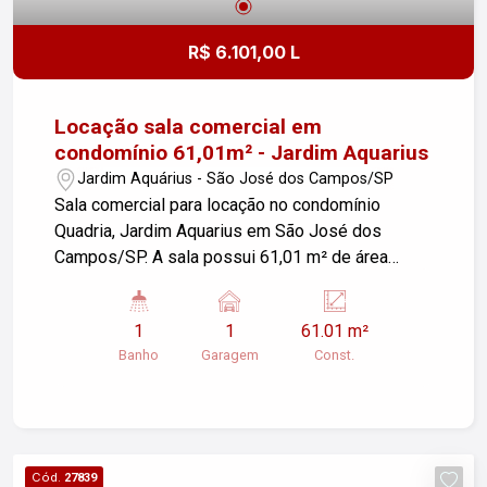
R$ 6.101,00 L
Locação sala comercial em
condomínio 61,01m² - Jardim Aquarius
Jardim Aquárius - São José dos Campos/SP
Sala comercial para locação no condomínio
Quadria, Jardim Aquarius em São José dos
Campos/SP. A sala possui 61,01 m² de área
construída e conta com uma vaga de garagem
valet. O condomínio oferece boa infraestrutura e
1
1
61.01 m²
localização privilegiada, ideal para diversos tipos
Banho
Garagem
Const.
de negócios. Para mais informações ou agendar
uma visita, entre em contato.
Cód.
27839