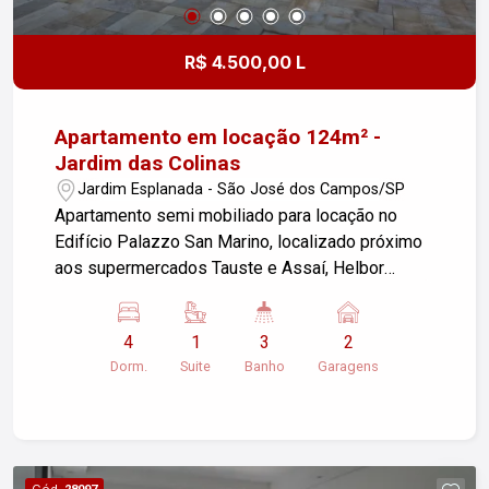
R$ 4.500,00 L
Apartamento em locação 124m² -
Jardim das Colinas
Jardim Esplanada - São José dos Campos/SP
Apartamento semi mobiliado para locação no
Edifício Palazzo San Marino, localizado próximo
aos supermercados Tauste e Assaí, Helbor
Offices e Shopping Colinas. Este apartamento de
124 m2 conta com: - 4 dormitórios, sendo 1 suíte,
4
1
3
2
todos planejados e 3 deles com ar condicionado;
Dorm.
Suite
Banho
Garagens
- Banheiro social; - Sala ampla para 2 ambientes,
com ar condicionado; - Varanda com vista; -
Lavabo; - Cozinha ampla; - Despensa; -
Lavanderia com banheiro de serviço; - Hobby
box; - 2 vagas de garagem paralelas. - Lazer
Cód.