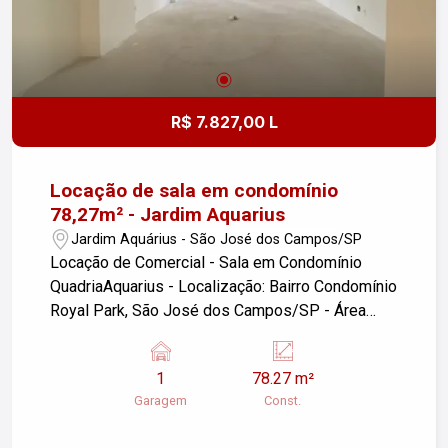
R$ 7.827,00 L
Locação de sala em condomínio
78,27m² - Jardim Aquarius
Jardim Aquárius - São José dos Campos/SP
Locação de Comercial - Sala em Condomínio
QuadriaAquarius - Localização: Bairro Condomínio
Royal Park, São José dos Campos/SP - Área
Construída: 78,27 m² - Vagas de Garagem: 01
valet Se você está buscando um espaço
1
78.27 m²
comercial bem localizado, essa sala pode ser a
Garagem
Const.
opção ideal. Para mais informações ou agendar
uma visita, entre em contato.