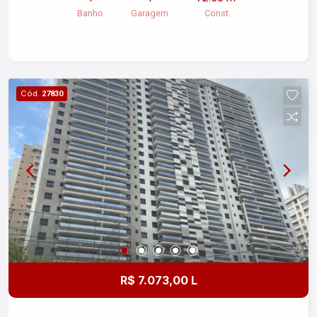
contato para mais informações e agendamento
Banho
Garagem
Const.
de visitas.
Cód.
27830
R$ 7.073,00 L