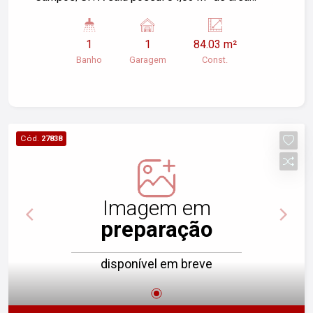
construída e conta com 01 vaga de garagem
valet. Ideal para diversos tipos de negócios. Para
1
1
84.03 m²
mais informações, entre em contato!
Banho
Garagem
Const.
Cód.
27838
Imagem em
preparação
disponível em breve