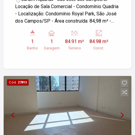
Locação de Sala Comercial - Condomínio Quadria
- Localização: Condomínio Royal Park, São José
dos Campos/SP - Área construída: 84,98 m² -
Garagens: 01 vaga valet Para mais informações
ou agendar uma visita, entre em contato.
1
1
84.91 m²
84.98 m²
Banho
Garagem
Terreno
Const.
Cód.
27813