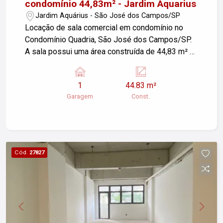
condomínio 44,83m² - Jardim Aquarius
Jardim Aquárius - São José dos Campos/SP
Locação de sala comercial em condomínio no
Condomínio Quadria, São José dos Campos/SP.
A sala possui uma área construída de 44,83 m² e
inclui 01 vaga de garagem valet. Ideal para
escritórios ou negócios que buscam um espaço
1
44.83 m²
bem localizado e estruturado. Para mais
Garagem
Const.
informações, entre em contato.
Cód.
27827