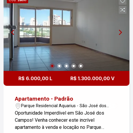
28097
completo O Condomínio conta com área de lazer
com piscina adulto e infantil, quadra
poliesportiva, churrasqueira, playground, salão de
festas e academia.
R$ 6.000,00 L
R$ 1.300.000,00 V
Apartamento - Padrão
Parque Residencial Aquarius - São José dos
Campos/SP
Oportunidade Imperdível em São José dos
Campos! Venha conhecer este incrível
apartamento à venda e locação no Parque