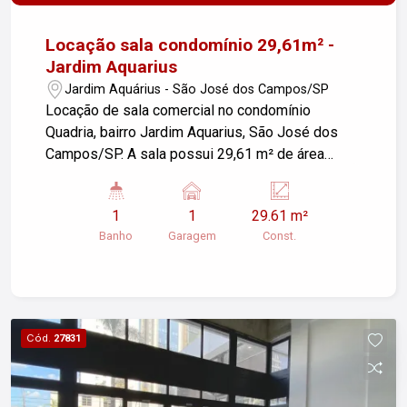
Locação sala condomínio 29,61m² -
Jardim Aquarius
Jardim Aquárius - São José dos Campos/SP
Locação de sala comercial no condomínio
Quadria, bairro Jardim Aquarius, São José dos
Campos/SP. A sala possui 29,61 m² de área
construída e conta com uma vaga de garagem
valet. Ideal para escritórios ou pequenos
1
1
29.61 m²
negócios. Entre em contato para mais
Banho
Garagem
Const.
informações e agendar uma visita.
Cód.
27831