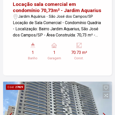
Locação sala comercial em
condomínio 70,73m² - Jardim Aquarius
Jardim Aquárius - São José dos Campos/SP
Locação de Sala Comercial - Condomínio Quadria
- Localização: Bairro Jardim Aquarius, São José
dos Campos/SP - Área Construída: 70,73 m² -
Vagas de Garagem: 01 valet Esta sala comercial
é ideal para quem busca um espaço funcional em
1
1
70.73 m²
uma localização estratégica. Entre em contato
Banho
Garagem
Const.
para mais informações e agendar uma visita.
Cód.
27829