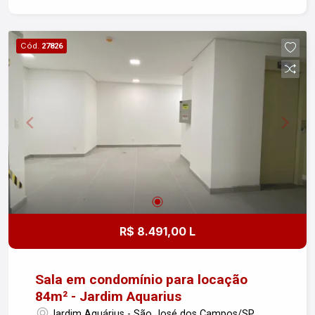
Cód.
27826
R$ 8.491,00 L
Sala em condomínio para locação
84m² - Jardim Aquarius
Jardim Aquárius - São José dos Campos/SP