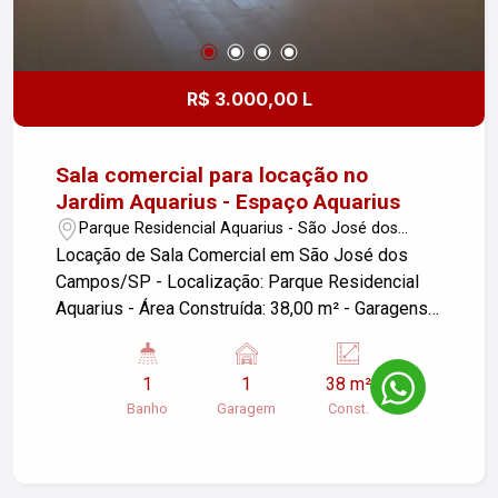
R$ 3.000,00 L
Sala comercial para locação no
Jardim Aquarius - Espaço Aquarius
Parque Residencial Aquarius - São José dos
Campos/SP
Locação de Sala Comercial em São José dos
Campos/SP - Localização: Parque Residencial
Aquarius - Área Construída: 38,00 m² - Garagens:
1 vaga Esta sala está situada em um condomínio
que oferece uma ótima infraestrutura e
1
1
38 m²
localização privilegiada, ideal para o seu negócio.
Banho
Garagem
Const.
Se você está procurando um espaço funcional e
bem localizado, não perca a oportunidade de
conhecer. Para mais informações ou agendar uma
visita, entre em contato!