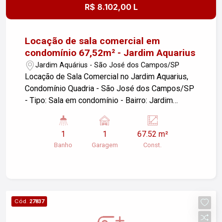
R$ 8.102,00 L
Locação de sala comercial em
condomínio 67,52m² - Jardim Aquarius
Jardim Aquárius - São José dos Campos/SP
Locação de Sala Comercial no Jardim Aquarius,
Condomínio Quadria - São José dos Campos/SP
- Tipo: Sala em condomínio - Bairro: Jardim
Aquarius - Garagens: 01 vaga - Área Construída:
67,52 m² Excelente oportunidade para quem
1
1
67.52 m²
busca um espaço comercial em uma das regiões
Banho
Garagem
Const.
mais valorizadas de São José dos Campos. O
condomínio oferece infraestrutura adequada e
segurança, ideal para diversos tipos de negócios.
Para mais informações ou agendar uma visita,
entre em contato!
Cód.
27837