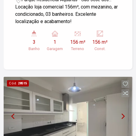
Campos/SP
Locação loja comercial 156m², com mezanino, ar
condicionado, 03 banheiros. Excelente
localização e acabamento!
3
1
156 m²
156 m²
Banho
Garagem
Terreno
Const.
Cód.
28515