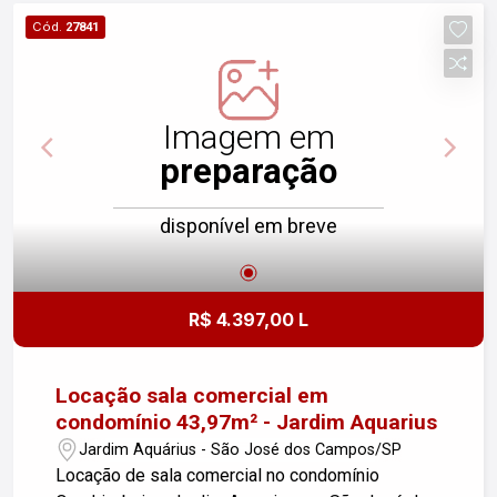
serviços e infraestrutura, garante comodidade
Cód.
27841
para você e seus clientes. Próximo Carrefour e
Fórum. Para mais informações e agendamento de
visitas, entre em contato. Não perca essa
oportunidade!
Imagem em
preparação
disponível em breve
R$ 4.397,00 L
Locação sala comercial em
condomínio 43,97m² - Jardim Aquarius
Jardim Aquárius - São José dos Campos/SP
Locação de sala comercial no condomínio