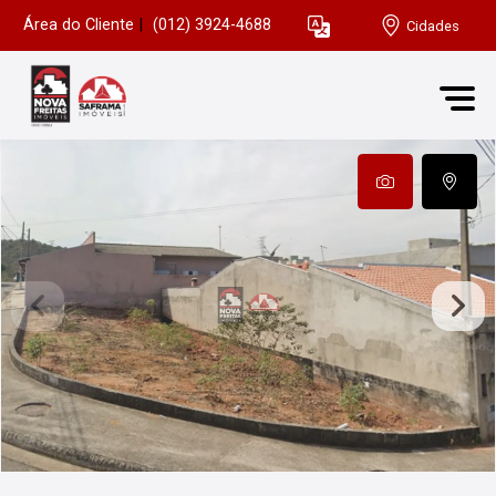
Área do Cliente
|
(012) 3924-4688
Cidades