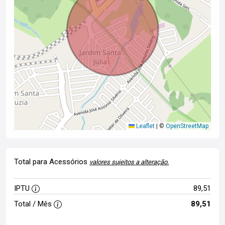
Leaflet
|
©
OpenStreetMap
Total para Acessórios
valores sujeitos a alteração.
IPTU
89,51
Total / Mês
89,51