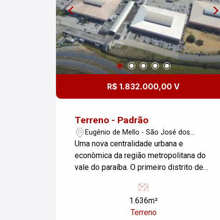
R$ 1.832.000,00 V
Terreno - Padrão
Eugênio de Mello - São José dos
Campos/SP
Uma nova centralidade urbana e
econômica da região metropolitana do
vale do paraíba. O primeiro distrito de
inovação planejado do Brasil. Excelente
loteamento, totalmente integrado ao
1.636m²
parque tecnológico , com terrenos e
Terreno
áreas voltadas para industrias,