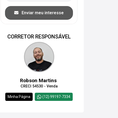
Enviar meu interesse
CORRETOR RESPONSÁVEL
Robson Martins
CRECI 54530 - Venda
Minha Página
(12) 99197-7334