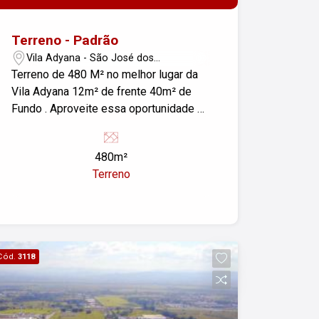
Terreno - Padrão
Vila Adyana - São José dos
Campos/SP
Terreno de 480 M² no melhor lugar da
Vila Adyana 12m² de frente 40m² de
Fundo . Aproveite essa oportunidade de
fazer um grande negócio !! Entre em
contato e saiba mais! #altopadraosjc
480m²
Terreno
Cód.
3118