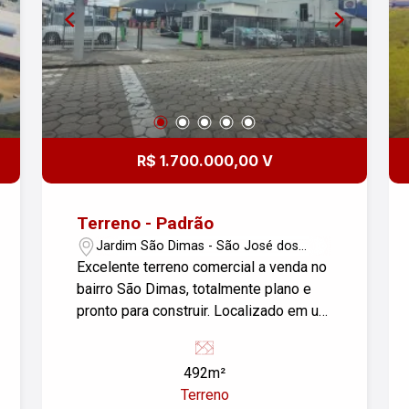
R$ 1.700.000,00 V
Terreno - Padrão
Jardim São Dimas - São José dos
Campos/SP
Excelente terreno comercial a venda no
bairro São Dimas, totalmente plano e
pronto para construir. Localizado em um
bairro próximo ao centro, ao lado da Rua
Paraibuna, de grande movimento e
492m²
comércios.Fácil acesso a Dutra e Anel
Terreno
Viário. Agende já uma visita e não perca