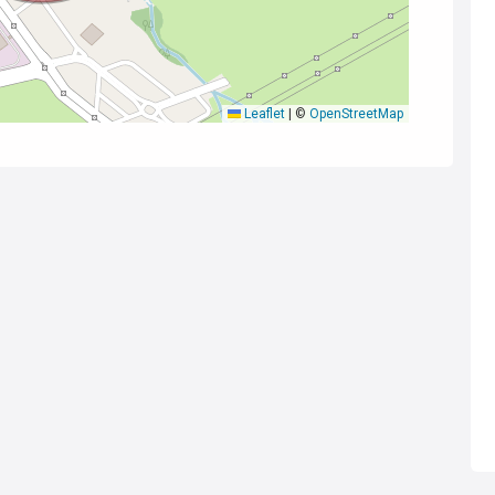
Leaflet
|
©
OpenStreetMap