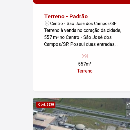
Terreno - Padrão
Centro - São José dos Campos/SP
Terreno à venda no coração da cidade,
557 m² no Centro - São José dos
Campos/SP. Possui duas entradas,
aceitamos financiamento e permuta!
Agende sua visita e faça uma
557m²
simulação agora mesmo, não perca
Terreno
essa oportunidade
Cód.
3238