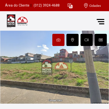
Área do Cliente
|
(012) 3924-4688
Cidades