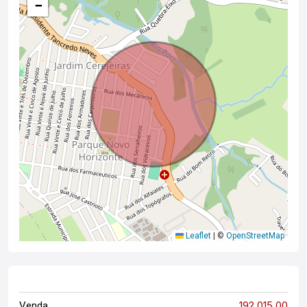
−
Leaflet
|
©
OpenStreetMap
192.015,00
Venda