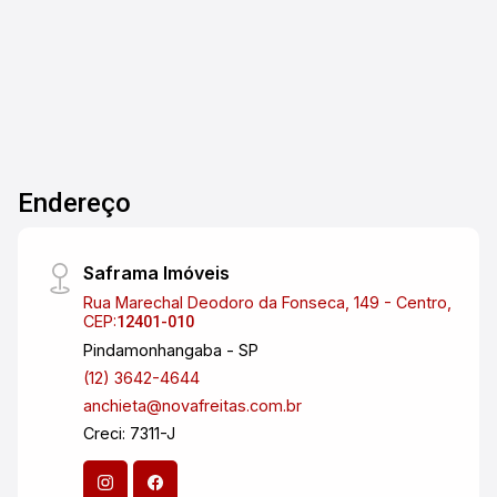
Terreno
terreno ou detalhes adicionais sobre o bairro,
estou à disposição para ajudar!
Endereço
Saframa Imóveis
Rua Marechal Deodoro da Fonseca, 149 - Centro,
CEP:
12401-010
Pindamonhangaba - SP
(12) 3642-4644
anchieta@novafreitas.com.br
Creci: 7311-J