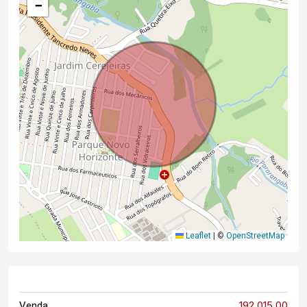
−
Leaflet
|
©
OpenStreetMap
192.015,00
Venda