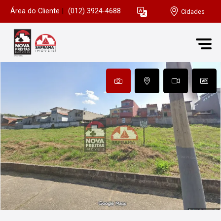
Área do Cliente
|
(012) 3924-4688
Cidades