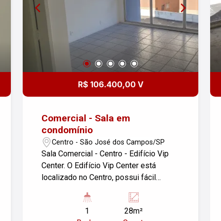
R$ 106.400,00 V
Comercial - Sala em
condomínio
Centro - São José dos Campos/SP
Sala Comercial - Centro - Edifício Vip
Center. O Edifício Vip Center está
localizado no Centro, possui fácil
acesso às principais vias da cidade.
Conheça um pouco mais das
1
28m²
características desta sala comercial: -