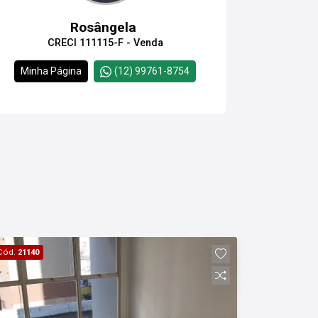
Rosângela
CRECI 111115-F - Venda
Minha Página
(12) 99761-8754
Cód.
21140