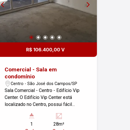
R$ 106.400,00 V
Comercial - Sala em
condomínio
Centro - São José dos Campos/SP
Sala Comercial - Centro - Edifício Vip
Center. O Edifício Vip Center está
localizado no Centro, possui fácil
acesso às principais vias da cidade.
Conheça um pouco mais das
1
28m²
características desta sala comercial: -