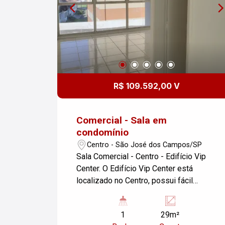
R$ 109.592,00 V
Comercial - Sala em
condomínio
Centro - São José dos Campos/SP
Sala Comercial - Centro - Edifício Vip
Center. O Edifício Vip Center está
localizado no Centro, possui fácil
acesso às principais vias da cidade.
Conheça um pouco mais das
1
29m²
características desta sala comercial: -