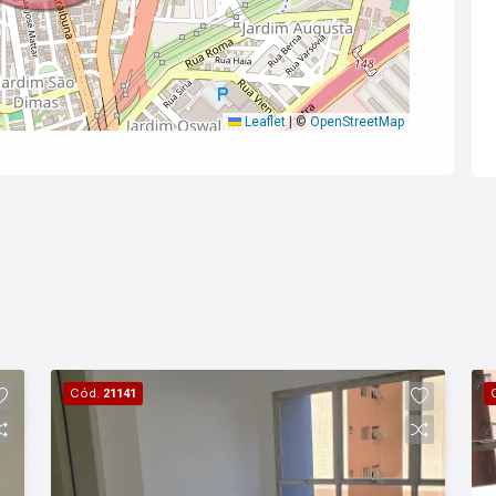
Leaflet
|
©
OpenStreetMap
Cód.
21141