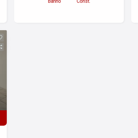
Banho
Const.
28,00m² - Sala ampla - 1 Banheiro - 1
Vaga de garagem Que tal agendar uma
visita e conhecer este imóvel hoje
mesmo? FALE COM A GENTE; TEMOS
SEMPRE UMA SOLUÇÃO EM IMÓVEIS
PARA MORADIA, COMÉRCIO,
INDÚSTRIA, LAZER OU
INVESTIMENTO.