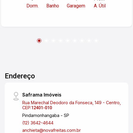
Dorm.
Banho
Garagem
A. Útil
localização central, próximo a diversas
comodidades, como lojas, restaurantes e serviços.
Se precisar de mais informações ou quiser agendar
uma visita, fique à vontade para entrar em contato.
Endereço
Saframa Imóveis
Rua Marechal Deodoro da Fonseca, 149 - Centro,
CEP:
12401-010
Pindamonhangaba - SP
(12) 3642-4644
anchieta@novafreitas.com.br