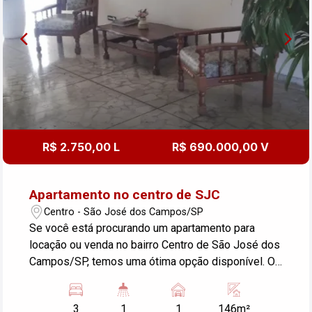
R$ 2.750,00 L
R$ 690.000,00 V
Apartamento no centro de SJC
Centro - São José dos Campos/SP
Se você está procurando um apartamento para
locação ou venda no bairro Centro de São José dos
Campos/SP, temos uma ótima opção disponível. O
imóvel possui 3 dormitórios, 1 garagem e uma área
útil de 146,00 m². Esse apartamento é ideal para
3
1
1
146m²
quem busca conforto e praticidade em uma