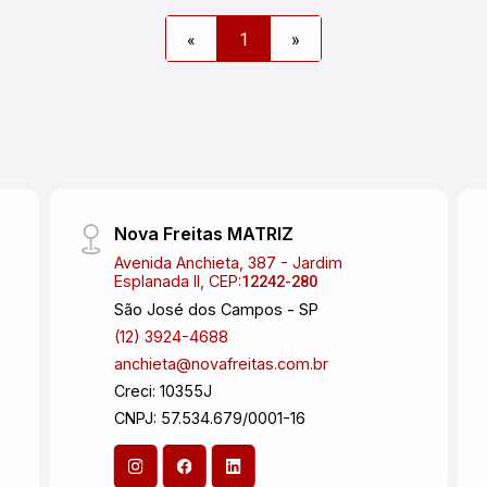
Adyanna, Vila Ema , Vila Betânia até R
«
1
»
600.000,00.
Nova Freitas MATRIZ
Avenida Anchieta, 387 - Jardim
Esplanada II, CEP:
12242-280
São José dos Campos - SP
(12) 3924-4688
anchieta@novafreitas.com.br
Creci: 10355J
CNPJ: 57.534.679/0001-16