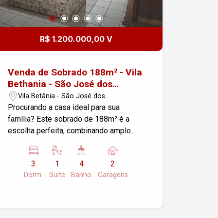
R$ 1.200.000,00 V
Venda de Sobrado 188m² - Vila
Bethania - São José dos
Campos
Vila Betânia - São José dos
Campos/SP
Procurando a casa ideal para sua
família? Este sobrado de 188m² é a
escolha perfeita, combinando amplo
espaço, ótima localização e praticidade.
Situado em um dos bairros mais
3
1
4
2
tradicionais de São José dos Campos,
Dorm.
Suite
Banho
Garagens
o imóvel oferece tudo o que você
precisa. O sobrado conta com 3
dormitórios, sendo 1 suíte, além de 4
banheiros e 2 lavabos, atendendo a