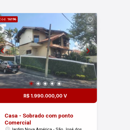
Cód.
16196
R$ 1.990.000,00 V
Casa - Sobrado com ponto
Comercial
Jardim Nova América - São José dos