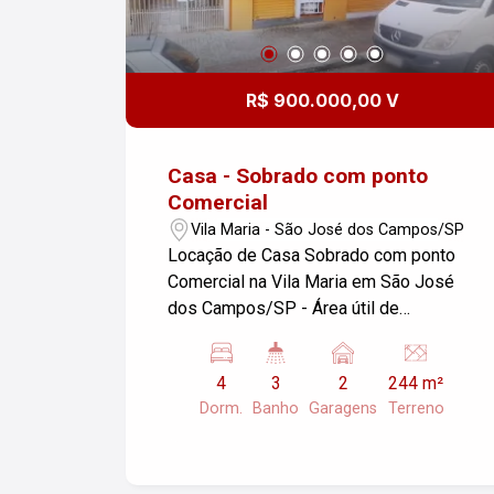
R$ 900.000,00 V
Casa - Sobrado com ponto
Comercial
Vila Maria - São José dos Campos/SP
Locação de Casa Sobrado com ponto
Comercial na Vila Maria em São José
dos Campos/SP - Área útil de
245,00m² - Área total de 244,00m²
Casa Sobrado com Ponto Comercial de
4
3
2
244 m²
mais ou menos 40m, alugado por
Dorm.
Banho
Garagens
Terreno
R$1.500,00, com 02 garagens. Em uma
excelente localização ! Agende uma
visita e venha conhecer essa incrível
oportunidade!