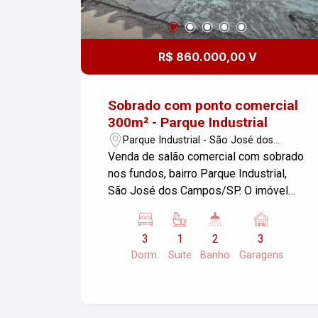
R$ 860.000,00 V
Sobrado com ponto comercial
300m² - Parque Industrial
Parque Industrial - São José dos
Campos/SP
Venda de salão comercial com sobrado
nos fundos, bairro Parque Industrial,
São José dos Campos/SP. O imóvel
possui 3 dormitórios, sendo 01 suíte,
02 banheiros, 3 garagens e uma área
3
1
2
3
construída de 300m², em um terreno de
Dorm.
Suite
Banho
Garagens
315,00 m². Ideal para quem busca
espaço e a possibilidade de
empreender. Não perca essa
oportunidade!