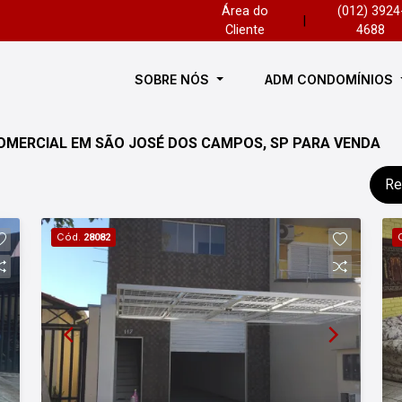
Área do
(012) 3924
|
Cliente
4688
SOBRE NÓS
ADM CONDOMÍNIOS
OMERCIAL EM SÃO JOSÉ DOS CAMPOS, SP PARA VENDA
Re
Cód.
28082