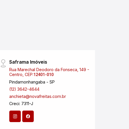
Saframa Imóveis
Nova 
Rua Marechal Deodoro da Fonseca, 149 -
Aveni
Centro, CEP:
CEP:
12401-010
1
Pindamonhangaba - SP
Carag
(12) 3642-4644
(12) 
anchieta@novafreitas.com.br
anchi
Creci: 7311-J
Creci