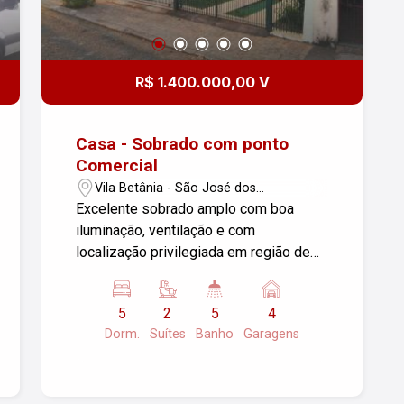
R$ 1.400.000,00 V
Casa - Sobrado com ponto
Comercial
Vila Betânia - São José dos
Campos/SP
Excelente sobrado amplo com boa
iluminação, ventilação e com
localização privilegiada em região de
zona mista. 01 suite com closet e
escritório. 01 suite com
5
2
5
4
hidromassagem. Ar condicionado novos
Dorm.
Suítes
Banho
Garagens
nos 3 dormitórios Parte elétrica toda
nova. Fundos: área de lazer com
churrasqueira, quarto com wc Aceita
permuta por apartamento na região, Vila