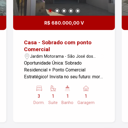
R$ 680.000,00 V
Casa - Sobrado com ponto
Comercial
Jardim Motorama - São José dos
Campos/SP
Oportunidade Única: Sobrado
Residencial + Ponto Comercial
Estratégico! Invista no seu futuro: more
com conforto e fature no mesmo local,
ou garanta duas fontes de renda de
3
1
1
1
aluguel em uma região de franca
Dorm.
Suite
Banho
Garagem
expansão. Detalhes do Imóvel Área
Total Construída: 162 m² Residência
(Piso Superior): 92 m² Salão Comercial
(Piso Térreo): 70 m² Vagas de Garagem: