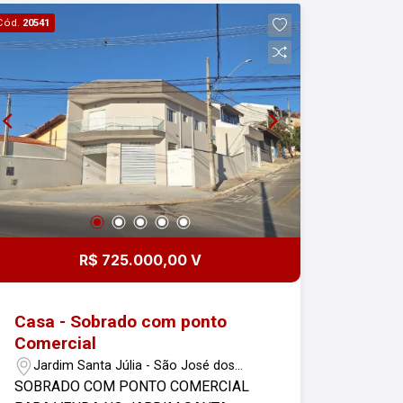
todas as necessidades do dia a dia. Os
Cód.
20541
armários nos quartos e na cozinha já
estão instalados, facilitando a sua
mudança. A sala é espaçosa, e a
varanda é um ótimo ambiente para o
seu descanso. A propriedade ainda
dispõe de 2 vagas de garagem. Venha
morar na Vila Betânia, um bairro
completo, com fácil acesso a
comércios, escolas, hospitais e tudo
que você e sua família precisam.
R$ 725.000,00 V
Casa - Sobrado com ponto
Comercial
Jardim Santa Júlia - São José dos
Campos/SP
SOBRADO COM PONTO COMERCIAL