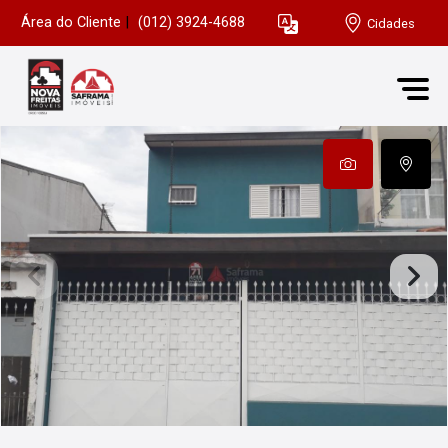
Área do Cliente
|
(012) 3924-4688
Cidades