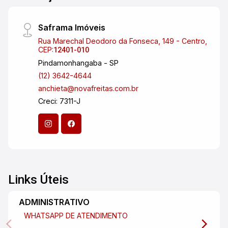
ideal para reunir família e amigos nos
momentos de lazer. Outro grande diferencial é a
Saframa Imóveis
garagem para 4 veículos, todas cobertas,
Rua Marechal Deodoro da Fonseca, 149 - Centro,
garantindo segurança e comodidade. Uma ótima
CEP:
12401-010
oportunidade para quem deseja morar em um
Pindamonhangaba - SP
dos bairros mais tradicionais e valorizados da
(12) 3642-4644
zona sul de São José dos Campos. Entre em
anchieta@novafreitas.com.br
contato para mais informações e agende sua
Creci: 7311-J
visita! Imobiliária Nova Freitas, seu sonho
começa aqui!
Links Úteis
ADMINISTRATIVO
WHATSAPP DE ATENDIMENTO