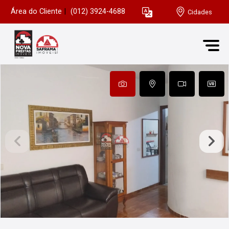
Área do Cliente
|
(012) 3924-4688
Cidades