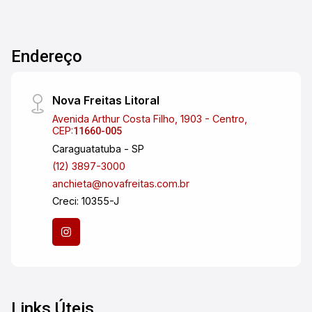
bairro Portal do Céu, conhecido por sua
tranquilidade e fácil acesso a diversos pontos
da cidade. Simplicidade e conforto: Um lar
Endereço
projetado para oferecer o essencial, com um
toque de aconchego.
Nova Freitas Litoral
Avenida Arthur Costa Filho, 1903 - Centro,
CEP:
11660-005
Caraguatatuba - SP
(12) 3897-3000
anchieta@novafreitas.com.br
Creci: 10355-J
Links Úteis