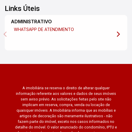
Links Úteis
ADMINISTRATIVO
WHATSAPP DE ATENDIMENTO
A imobiliária se reserva o direito de alterar qualquer
informação referente aos valores e dados de seus imóveis
sem aviso prévio. As solicitações feitas pelo site não
implicam em reserva, compra, venda ou locação de
quaisquer imóveis. A Imobiliária informa que as mobílias e
artigos de decoração são meramente ilustrativos - não
fazem parte do imóvel, exceto nos casos informados no
detalhe do imóvel. O valor anunciado do condomínio, IPTU e