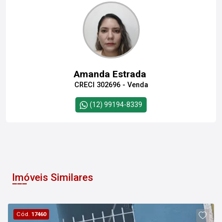
Amanda Estrada
CRECI 302696 - Venda
(12) 99194-8339
Imóveis Similares
Cód.
17460