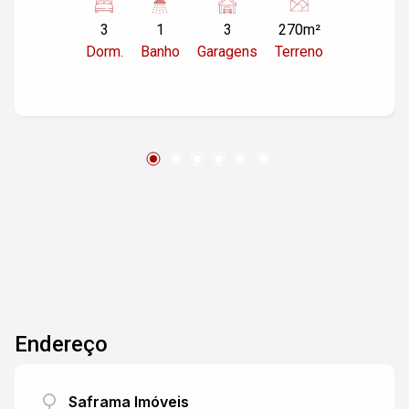
tem casa nos fundos precisando reforma da
3
1
3
270m²
alugar 900 bairro tem espaço ainda dá
Dorm.
Banho
Garagens
Terreno
construção de um quitinete
Endereço
Saframa Imóveis