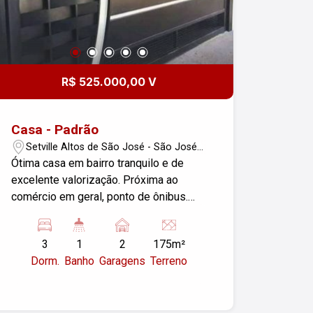
R$ 525.000,00 V
Casa - Padrão
Setville Altos de São José - São José
dos Campos/SP
Ótima casa em bairro tranquilo e de
excelente valorização. Próxima ao
comércio em geral, ponto de ônibus.
Agende uma visita!
3
1
2
175m²
Dorm.
Banho
Garagens
Terreno