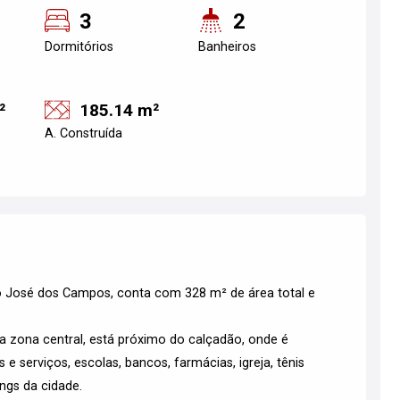
3
2
Dormitórios
Banheiros
²
185.14 m²
A. Construída
o José dos Campos, conta com 328 m² de área total e
na zona central, está próximo do calçadão, onde é
s e serviços, escolas, bancos, farmácias, igreja, tênis
ings da cidade.