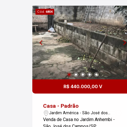
localização!
Cód.
6804
R$ 440.000,00 V
Casa - Padrão
Jardim América - São José dos
Campos/SP
Venda de Casa no Jardim Anhembi -
São José dos Campos/SP