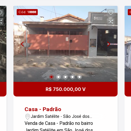
conhecer seu novo lar!
Cód.
18888
R$ 750.000,00 V
Casa - Padrão
Jardim Satélite - São José dos
Campos/SP
Venda de Casa - Padrão no bairro
Jardim Satélite em São José dos