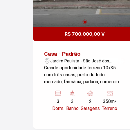
R$ 700.000,00 V
Casa - Padrão
Jardim Paulista - São José dos
Campos/SP
Grande oportunidade terreno 10x35
com três casas, perto de tudo,
mercado, farmácia, padaria, comercio.
móvel Residencial à Venda - Área total:
350 m² | Área construída: 350 m² - 3
3
3
2
350m²
dormitórios (sendo 1 suíte) - 3
Dorm.
Banho
Garagens
Terreno
banheiros - 2 vagas de garagem
coberta Excelente oportunidade para
quem busca conforto, espaço e ótima