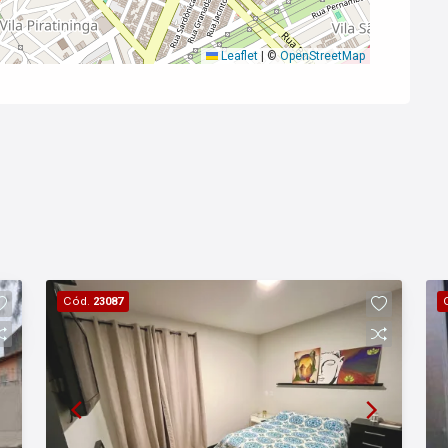
Leaflet
|
©
OpenStreetMap
Cód.
23087