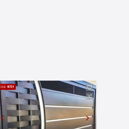
Cód.
8731