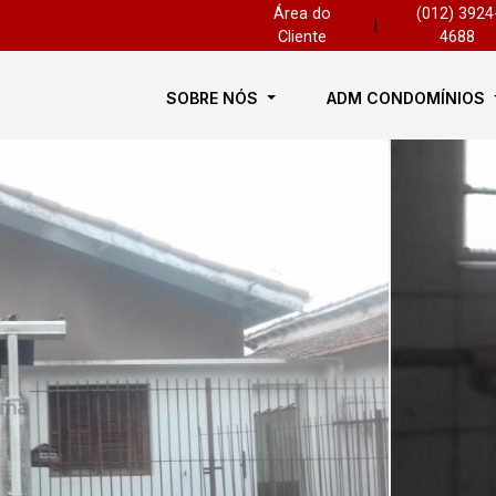
Área do
(012) 3924
|
Cliente
4688
SOBRE NÓS
ADM CONDOMÍNIOS