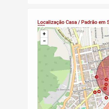
Localização Casa / Padrão em
+
−