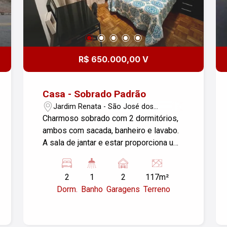
R$ 650.000,00 V
Casa - Sobrado Padrão
Jardim Renata - São José dos
Campos/SP
Charmoso sobrado com 2 dormitórios,
ambos com sacada, banheiro e lavabo.
A sala de jantar e estar proporciona um
espaço acolhedor, e o quintal é perfeito
para momentos ao ar livre. Com portão
2
1
2
117m²
automático, oferece segurança e
Dorm.
Banho
Garagens
Terreno
praticidade. Ideal para quem busca
conforto em um ambiente tranquilo!
Telefone: (12) 3924-4688 Venha