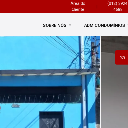
Área do
(012) 3924
|
Cliente
4688
SOBRE NÓS
ADM CONDOMÍNIOS