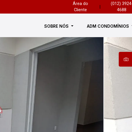
Área do
(012) 3924
|
Cliente
4688
SOBRE NÓS
ADM CONDOMÍNIOS