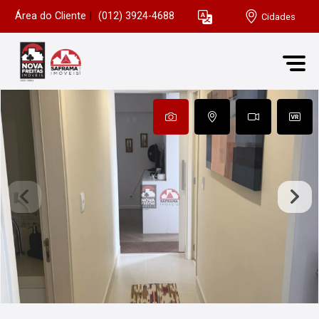
Área do Cliente
|
(012) 3924-4688
Cidades