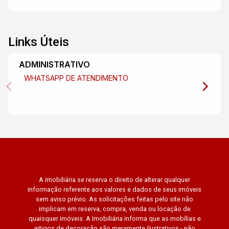
Links Úteis
ADMINISTRATIVO
WHATSAPP DE ATENDIMENTO
A imobiliária se reserva o direito de alterar qualquer
informação referente aos valores e dados de seus imóveis
sem aviso prévio. As solicitações feitas pelo site não
implicam em reserva, compra, venda ou locação de
quaisquer imóveis. A Imobiliária informa que as mobílias e
artigos de decoração são meramente ilustrativos - não