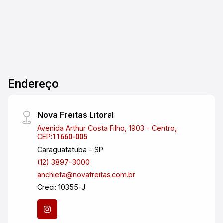
planejada - Área de serviço - Banheiro social e
da suíte completos, com box e gabinete - 2
Vagas de garagem cobertas - Hobby box
Condomínio com portaria presencial, hall de
entrada, elevadores, piscinas adulto e infantil,
salão de festas e jogos e brinquedoteca.
Localizado em área nobre de São José dos
Endereço
Campos. Aqui você está próximo da Praça
Ulisses Guimarães, Colégio Univap Jardim
Aquarius, supermercados Pão de Açúcar e
Nova Freitas Litoral
Tauste, Fórum Estadual, Carrefour
Avenida Arthur Costa Filho, 1903 - Centro,
Hipermercado, Aquarius Center, Sítio Verde
CEP:
11660-005
Hortifrut, Pátio das Américas Mall, Shopping
Caraguatatuba - SP
Colinas, entre outros comércios. Fácil acesso à
(12) 3897-3000
Rodovia Presidente Dutra, Anel Viário e demais
anchieta@novafreitas.com.br
regiões da cidade. Quer saber mais ou agendar
Creci: 10355-J
uma visita? Entre em contato!