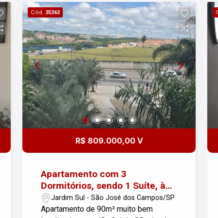
Cód.
25362
R$ 809.000,00 V
Apartamento com 3
Dormitórios, sendo 1 Suíte, à
venda no Jardim Sul em São
Jardim Sul - São José dos Campos/SP
José dos Campos
Apartamento de 90m² muito bem