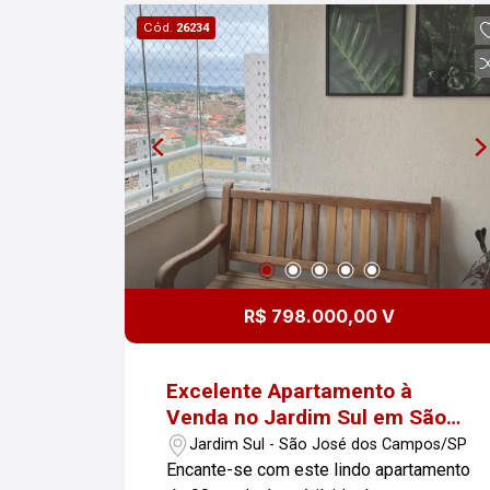
hidromassagem; Pista para caminhada;
Cód.
26234
Área Pet; Brinquedoteca; Sala de
Estudos; Quadra de grama; Salão de
Festas Infantil; Beauty care. Ideal para
quem busca conforto e qualidade de
vida. Aproveite essa oportunidade!
R$ 798.000,00 V
Excelente Apartamento à
Venda no Jardim Sul em São
José dos Campos
Jardim Sul - São José dos Campos/SP
Encante-se com este lindo apartamento