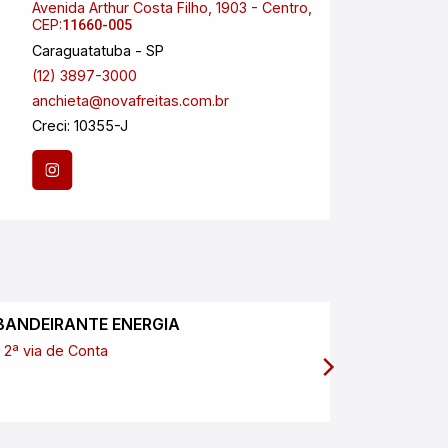
Avenida Arthur Costa Filho, 1903 - Centro,
Aveni
CEP:
Esplan
11660-005
Caraguatatuba - SP
São J
(12) 3897-3000
(12) 
anchieta@novafreitas.com.br
anchi
Creci: 10355-J
Creci
CNPJ:
BANDEIRANTE ENERGIA
SABESP
2ª via de Conta
2ª via de