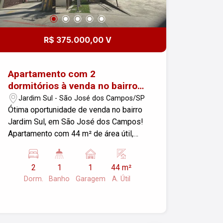
R$ 375.000,00 V
Apartamento com 2
dormitórios à venda no bairro
Jardim Sul em São José dos
Jardim Sul - São José dos Campos/SP
Campos!
Ótima oportunidade de venda no bairro
Jardim Sul, em São José dos Campos!
Apartamento com 44 m² de área útil,
muito bem distribuídos, ideal para
quem busca praticidade, conforto e
2
1
1
44 m²
excelente custo-benefício. O imóvel
Dorm.
Banho
Garagem
A. Útil
conta com: 2 dormitórios Banheiro Sala
aconchegante Cozinha funcional Área
de serviço Varanda 1 vaga de garagem
Elevador O condomínio oferece