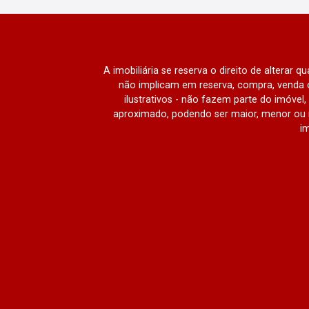
Cinema, Área Pet, Brinquedoteca, Sala
de Estudos, Espaço Pilates, e muito
mais. Espaços Gourmet: Churrasqueira,
Forno de Pizza Elétrico, Pizza Bar,
A imobiliária se reserva o direito de alterar 
Resort Gourmet, Sports Lounge, entre
não implicam em reserva, compra, venda o
outros, perfeitos para reunir amigos e
ilustrativos - não fazem parte do imóve
família. Áreas Verdes e de
aproximado, podendo ser maior, menor ou 
Relaxamento: Praça das Mães, Tenda
im
Zen, Trilha, Deck Solarium,
proporcionando um contato direto com
a natureza. Segurança e Paisagismo
Exuberante: A segurança é uma
prioridade no Maxximo Resort,
garantindo tranquilidade para os
moradores. O magnífico paisagismo
que envolve todo o residencial cria uma
atmosfera de serenidade e beleza,
tornando cada momento em casa uma
experiência única. Viver no Edifício