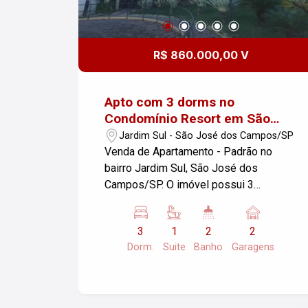
R$ 860.000,00 V
Apto com 3 dorms no
Condomínio Resort em São
José dos Campos, Jardim Sul
Jardim Sul - São José dos Campos/SP
Venda de Apartamento - Padrão no
bairro Jardim Sul, São José dos
Campos/SP. O imóvel possui 3
dormitórios, sendo 1 suíte, varanda, 2
garagens e uma área útil de 90,00 m². O
3
1
2
2
condomínio resort oferece lazer
Dorm.
Suite
Banho
Garagens
completo: Piscina adulto e infantil;
Academia; Salão de festas com
churrasqueira; Salão de Jogos infantil e
adulto; Cinema; Espaço com sauna e