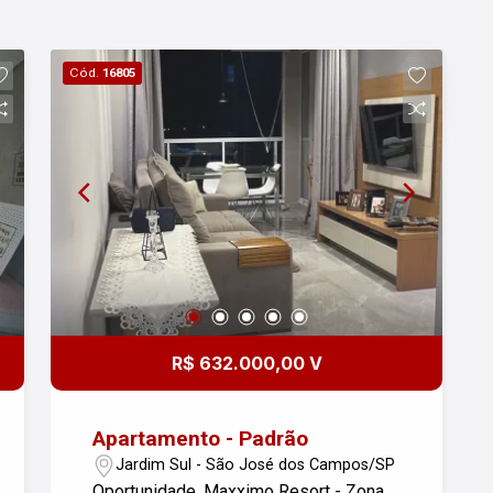
Cód.
16805
R$ 632.000,00 V
Apartamento - Padrão
Jardim Sul - São José dos Campos/SP
Oportunidade, Maxximo Resort - Zona