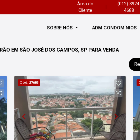
Área do
(012) 3924
|
Cliente
4688
SOBRE NÓS
ADM CONDOMÍNIOS
DRÃO EM SÃO JOSÉ DOS CAMPOS, SP PARA VENDA
Re
Cód.
27685