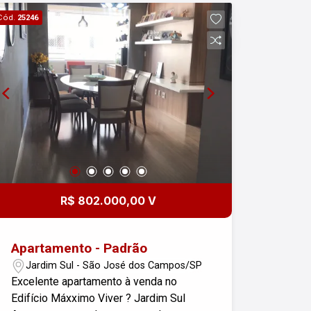
estrutura de lazer para toda a família:
Cód.
25246
Piscina Espaço gourmet Playground
Localização estratégica, com fácil
acesso às principais vias da cidade e
próximo a comércios, escolas,
supermercados e serviços em geral.
Entre em contato para mais
informações e agende sua visita.
Imobiliária Nova Freitas, seu sonho
começa aqui!
R$ 802.000,00 V
Apartamento - Padrão
Jardim Sul - São José dos Campos/SP
Excelente apartamento à venda no
Edifício Máxximo Viver ? Jardim Sul