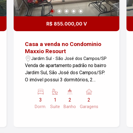
R$ 855.000,00 V
Casa a venda no Condominio
Maxxio Resourt
Jardim Sul - São José dos Campos/SP
Venda de apartamento padrão no bairro
Jardim Sul, São José dos Campos/SP.
O imóvel possui 3 dormitórios, 2
garagens e uma área útil de 90,00 m².
Localização tranquila e com fácil
3
1
2
2
acesso a comércios e serviços da
Dorm.
Suite
Banho
Garagens
região. Ideal para famílias que buscam
conforto e praticidade. Para mais
informações, entre em contato.