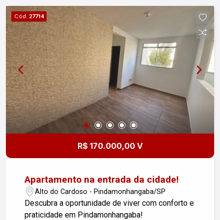
na varanda gourmet, onde você poderá receber
Cód.
27714
amigos e familiares com uma vista panorâmica
deslumbrante. Além disso, o apartamento possui
1 banheiro e 1 vaga de garagem, garantindo a
conveniência que você merece. Com uma área útil
de 95,55m², este espaço é ideal para quem
busca qualidade de vida e conforto. A entrega
está prevista para outubro de 2028, oferecendo a
oportunidade de adquirir um imóvel novo e
moderno em uma das melhores localizações de
Pindamonhangaba. Não perca essa chance de
viver em um lugar que reúne tudo o que você e
R$ 170.000,00 V
sua família precisam. Entre em contato para mais
informações e agende sua visita!
Apartamento na entrada da cidade!
Alto do Cardoso - Pindamonhangaba/SP
Descubra a oportunidade de viver com conforto e
praticidade em Pindamonhangaba!