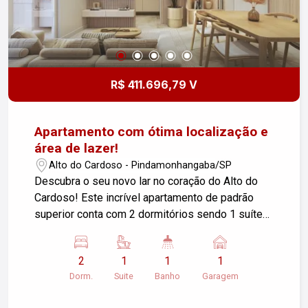
R$ 411.696,79 V
Apartamento com ótima localização e
área de lazer!
Alto do Cardoso - Pindamonhangaba/SP
Descubra o seu novo lar no coração do Alto do
Cardoso! Este incrível apartamento de padrão
superior conta com 2 dormitórios sendo 1 suíte
bem iluminados, ideal para acomodar sua família
com conforto e praticidade. A cozinha americana
2
1
1
1
é perfeita para quem aprecia um ambiente
Dorm.
Suite
Banho
Garagem
integrado, facilitando a interação durante as
refeições. A área de serviço é funcional e atende