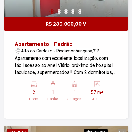
local que une comodidade, segurança e lazer.
Agende sua visita e venha conhecer seu novo lar!
R$ 280.000,00 V
Apartamento - Padrão
Alto do Cardoso - Pindamonhangaba/SP
Apartamento com excelente localização, com
fácil acesso ao Anel Viário, próximo de hospital,
faculdade, supermercados!! Com 2 dormitórios,
sala de estar, cozinha, 1 banheiro, armários
embutidos, sacada e 1 vaga de garagem. Aceita
2
1
1
57 m²
veículo como parte de pagamento.
Dorm.
Banho
Garagem
A. Útil