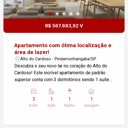
oportunidade de adquirir um imóvel novo e
moderno em uma das melhores localizações de
Pindamonhangaba.
R$ 567.693,92 V
Apartamento com ótima localização e
área de lazer!
Alto do Cardoso - Pindamonhangaba/SP
Descubra o seu novo lar no coração do Alto do
Cardoso! Este incrível apartamento de padrão
superior conta com 3 dormitórios sendo 1 suíte
bem iluminados, ideal para acomodar sua família
com conforto e praticidade. A cozinha americana
3
1
1
1
é perfeita para quem aprecia um ambiente
Dorm.
Suite
Banho
Garagem
integrado, facilitando a interação durante as
refeições. A área de serviço é funcional e atende
a todas as suas necessidades do dia a dia.
Desfrute de momentos de lazer e descontração