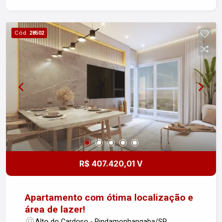
a todas as suas necessidades do dia a dia.
Desfrute de momentos de lazer e descontração
na varanda gourmet, onde você poderá receber
Cód.
28502
amigos e familiares com uma vista panorâmica
deslumbrante. Além disso, o apartamento possui
1 banheiro e 1 vaga de garagem, garantindo a
conveniência que você merece. Com uma área útil
de 73,16m², este espaço é ideal para quem
busca qualidade de vida e conforto. A entrega
está prevista para outubro de 2028, oferecendo a
oportunidade de adquirir um imóvel novo e
moderno em uma das melhores localizações de
Pindamonhangaba. Não perca essa chance de
viver em um lugar que reúne tudo o que você e
R$ 407.420,01 V
sua família precisam. Entre em contato para mais
informações e agende sua visita!
Apartamento com ótima localização e
área de lazer!
Alto do Cardoso - Pindamonhangaba/SP