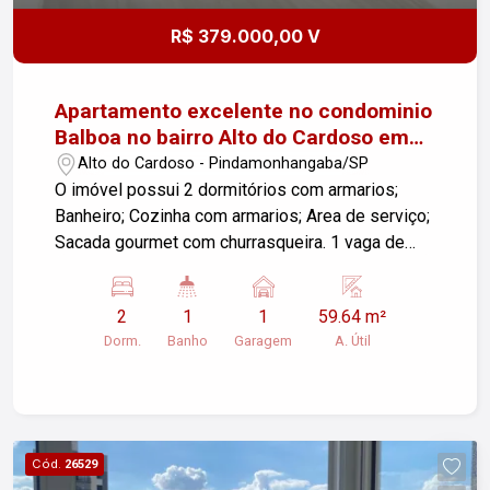
próximo a comércios e serviços essenciais.
R$ 379.000,00 V
Além disso, aceitamos financiamento, facilitando
a realização do seu sonho da casa própria. Não
perca essa chance! Agende já sua visita e venha
Apartamento excelente no condominio
conhecer seu novo lar no Condomínio Princesa
Balboa no bairro Alto do Cardoso em
do Vale!
Pindamonhangaba/SP.
Alto do Cardoso - Pindamonhangaba/SP
O imóvel possui 2 dormitórios com armarios;
Banheiro; Cozinha com armarios; Area de serviço;
Sacada gourmet com churrasqueira. 1 vaga de
garagem e uma área útil de 59,64 m². Se você
está procurando um lugar aconchegante e bem
2
1
1
59.64 m²
localizado, essa pode ser a sua oportunidade.
Dorm.
Banho
Garagem
A. Útil
Para mais informações ou agendar uma visita,
entre em contato!
Cód.
26529