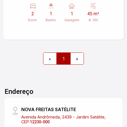
com móveis planejados. Ótima opção de
investimento!
2
1
1
45 m²
Dorm.
Banho
Garagem
A. Útil
«
1
»
Endereço
NOVA FREITAS SATÉLITE
Avenida Andrômeda, 2439 - Jardim Satélite,
CEP:
12230-000