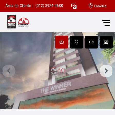
Área do Cliente
|
(012) 3924-4688
Cidades