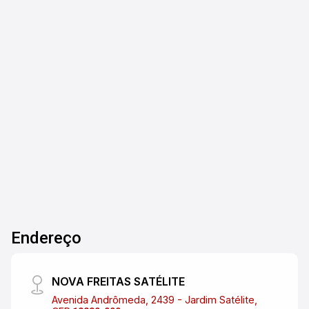
Jardim Paraíba - Jacareí/SP
Apartamento para venda - Condomínio Splendor
Residence Family Club, Jardim Paraíba, Jacareí
Descubra o conforto deste apartamento de 3
dormitórios, sendo 1 suíte, com 108 m² no
desejado Condomínio Splendor Residence
3
1
2
Family Club, localizado no Jardim Paraíba,
Dorm.
Banho
Garagens
próximo à região central de Jacareí e ao lado do
Hospital Policlin. Destaques do imóvel: 108 m²
de área privativa; 3 dormitórios (1 suíte);
Armários planejados; Lavabo; Sacada espaçosa
com vista deslumbrante para o nascer do sol; 2
vagas de garagem no subsolo; Localização
privilegiada. Agende uma visita e venha
Endereço
conhecer o seu novo lar!
NOVA FREITAS SATÉLITE
Avenida Andrômeda, 2439 - Jardim Satélite,