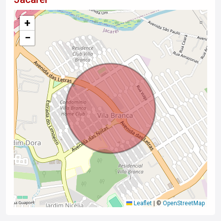
+
−
Leaflet
|
©
OpenStreetMap