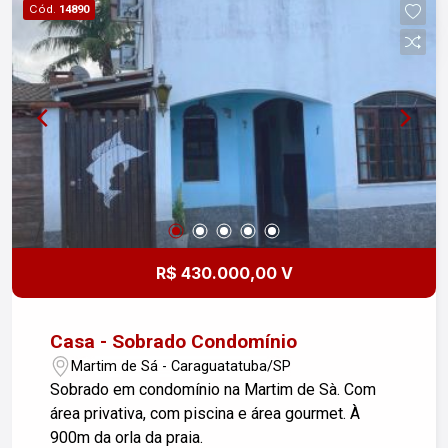
Cód.
14890
para se encantar! Imobiliária Nova Freitas, seu
96,00m² oferece um ambiente aconchegante e
sonho começa aqui!
funcional para toda a família. Não perca essa
oportunidade única de adquirir sua casa dos
sonhos em um dos melhores bairros da cidade.
Agende sua visita hoje mesmo!
R$ 430.000,00 V
Casa - Sobrado Condomínio
Martim de Sá - Caraguatatuba/SP
Sobrado em condomínio na Martim de Sà. Com
área privativa, com piscina e área gourmet. À
900m da orla da praia.