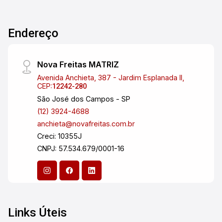
PARA O CONDOMÍNIO. A ENTRADA PRINCIPAL
SOMENTE PARA PEDESTRES, 1 ENTRADA
PRIVATIVA PELOS FUNDOS, ONDE FICA A ÁREA
Endereço
DE SERVIÇO E TAMBÉM UMA GARAGEM
COBERTA E UMA ENTRADA PARA O BOLSÃO DE
Nova Freitas MATRIZ
ESTACIONAMENTO ONDE ESCONTRA-SE A
GARAGEM DESCOBERTA.
Avenida Anchieta, 387 - Jardim Esplanada II,
CEP:
12242-280
São José dos Campos - SP
(12) 3924-4688
anchieta@novafreitas.com.br
Creci: 10355J
CNPJ: 57.534.679/0001-16
Links Úteis