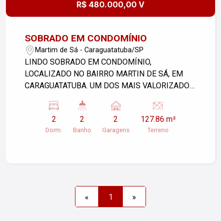
R$ 480.000,00 V
SOBRADO EM CONDOMÍNIO
Martim de Sá - Caraguatatuba/SP
LINDO SOBRADO EM CONDOMÍNIO,
LOCALIZADO NO BAIRRO MARTIN DE SÁ, EM
CARAGUATATUBA. UM DOS MAIS VALORIZADOS
CONDOMÍNIOS DO BAIRRO, O CONDOMÍNIO
SANTA MÔNICA. CONTA COM UMA AMPLA
2
2
2
127.86 m²
ÁREA DE LAZER, COM PISCINAS, SALÃO DE
Dorm.
Banho
Garagens
Terreno
FESTAS, PLAYGROUND, CHURRASQUEIRA,
DISTRIBUÍDOS NUM ELEGANTE JARDIM, MUITO
BEM CUIDADO E COM DETALHES DECORATIVOS
DE MUITO BOM GOSTO. AS UNIDADES
POSSUEM 2 DORMITORIOS, 2 BANHEIROS,
SALA CONJUGADA COM COZINHA AMERICANA,
«
1
»
DUAS GARAGENS, SENDO 1 COBERTA E 1
DESCOBERTA. SÃO TRES ENTRADAS DISTINTAS