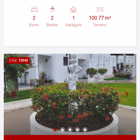
2
2
1
100.77 m²
Dorm.
Banho
Garagem
Terreno
Cód.
10343