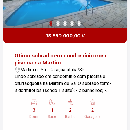
R$ 550.000,00 V
Ótimo sobrado em condomínio com
piscina na Martim
Martim de Sá - Caraguatatuba/SP
Lindo sobrado em condomínio com piscina e
churrasqueira na Martim de Sá. O sobrado tem: -
3 dormitórios (sendo 1 suíte); - 2 banheiros; -
cozinha americana; - sala de estar e de jantar; -
churrasqueira privativa; - 2 vagas de garagem.
3
1
2
2
Para visita e mais informações entre em contato:
Dorm.
Suite
Banho
Garagens
Corretora Lilian Sobral CRECI 304680