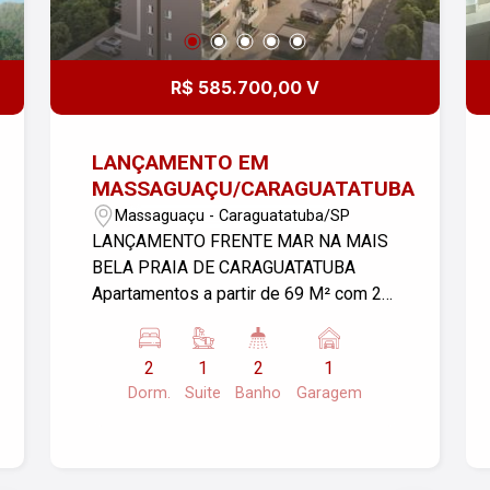
R$ 585.700,00 V
LANÇAMENTO EM
MASSAGUAÇU/CARAGUATATUBA
Massaguaçu - Caraguatatuba/SP
LANÇAMENTO FRENTE MAR NA MAIS
BELA PRAIA DE CARAGUATATUBA
Apartamentos a partir de 69 M² com 2
dormitórios sendo 1 suíte, todos com
vista mar. Playground, piscina adulto e
2
1
2
1
infantil com borda infinita, deck molhado e
Dorm.
Suite
Banho
Garagem
ofurô. Localizado no Massaguaçu, bairro
em constante desenvolvimento, o qual
possui toda infraestrutura, comércio,
escolas, unidade de pronto atendimento,