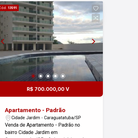
momentos em família - Cozinha
Cód.
13591
funcional, ideal para quem gosta de
cozinhar - Varanda gourmet,
proporcionando um espaço agradável
para receber amigos e familiares -
Todas as janelas dos dormitórios
voltadas para uma área verde,
garantindo uma paisagem única e
permanente - Totalmente mobiliado e
pronto para morar - 1 vaga de garagem
coberta Infraestrutura do Condomínio: O
Residencial Aquarius oferece uma
R$ 700.000,00 V
infraestrutura completa de lazer para
toda a família, com opções que
atendem a todas as idades e estilos de
Apartamento - Padrão
vida. Desfrute de momentos de
Cidade Jardim - Caraguatatuba/SP
diversão e relaxamento sem sair de
Venda de Apartamento - Padrão no
casa. Localização Privilegiada: Situado
bairro Cidade Jardim em
em uma das regiões mais valorizadas