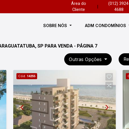
Área do
(012) 3924
|
Cliente
4688
SOBRE NÓS
ADM CONDOMÍNIOS
RAGUATATUBA, SP PARA VENDA - PÁGINA 7
Outras Opções
Re
Cód.
14255