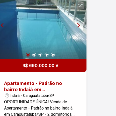
temporada via Livreh ou Airbnb,
proporcionando praticidade e excelente
potencial de rentabilidade em uma
região com alta procura durante o ano
todo. Agende sua visita e venha
conhecer essa excelente oportunidade!
R$ 690.000,00 V
Apartamento - Padrão no
bairro Indaiá em
Caraguatatuba/SP
Indaiá - Caraguatatuba/SP
OPORTUNIDADE ÚNICA! Venda de
Apartamento - Padrão no bairro Indaiá
em Caraguatatuba/SP - 2 dormitórios -