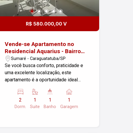
R$ 580.000,00 V
Vende-se Apartamento no
Residencial Aquarius - Bairro
Sumaré - Caraguatatuba/SP
Sumaré - Caraguatatuba/SP
Se você busca conforto, praticidade e
uma excelente localização, este
apartamento é a oportunidade ideal
para você! Localizado no desejado
bairro Sumaré, a apenas 300 metros da
2
1
1
1
beira-mar, este imóvel oferece tudo o
Dorm.
Suite
Banho
Garagem
que você precisa para viver bem.
Características do Imóvel: - 2
dormitórios, sendo 1 suíte - Sala ampla
e aconchegante, perfeita para