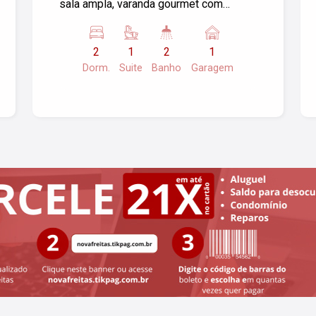
sala ampla, varanda gourmet com
churrasqueira à carvão. Poucos metros
da praia. Todo lazer e área de comum
2
1
2
1
entregue mobiliado. Agende sua
Dorm.
Suite
Banho
Garagem
visita!!!!