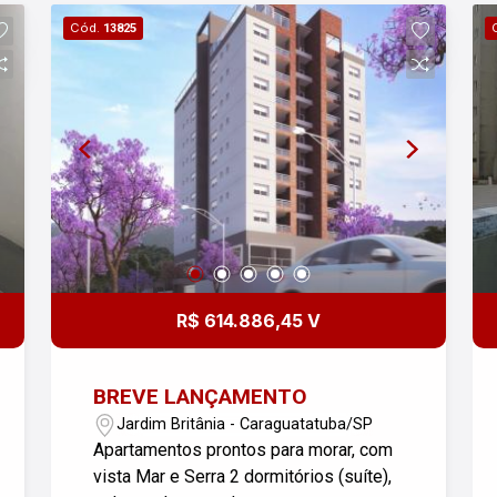
restaurantes, entre outros. VENHA
Cód.
13825
DESFRUTAR DE GRANDES MOMENTOS
EM UMA DAS MAIS BELAS PRAIAS DO
LITORAL NORTE! A Praia do Massaguaçu
possui uma vista espetacular, entre mar e
morros com vegetação preservada, sem
dúvida um lugar especial para quem ama
o mar e tudo o que ele proporciona.
R$ 614.886,45 V
BREVE LANÇAMENTO
Jardim Britânia - Caraguatatuba/SP
Apartamentos prontos para morar, com
vista Mar e Serra 2 dormitórios (suíte),