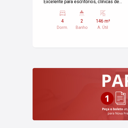
Excelente para escritórios, clínicas de
atendimento e outros.
4
2
146 m²
Dorm.
Banho
A. Útil