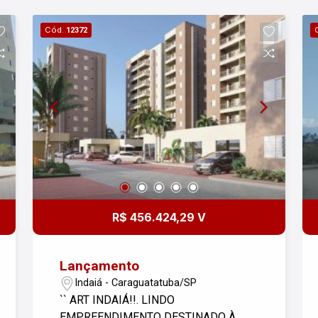
Cód.
12372
R$ 456.424,29 V
Lançamento
Indaiá - Caraguatatuba/SP
`` ART INDAIÁ!!. LINDO
EMPREENDIMENTO DESTINADO À