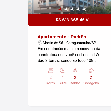
R$ 616.665,46 V
Apartamento - Padrão
Martin de Sá - Caraguatatuba/SP
Em construção mais um sucesso da
construtora que você conhece a LW.
São 2 torres, sendo ao todo 108
unidades Apartamentos com 2
dormitórios na praia Martin de Sá Área
2
1
2
2
de Lazer com churrasqueira, piscina
Dorm.
Suite
Banho
Garagens
adulto e infantil e salão de festa Venha
já conhecer!!!