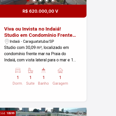
R$ 620.000,00 V
Viva ou Invista no Indaiá!
Studio em Condomínio Frente
Mar.
Indaiá - Caraguatatuba/SP
Studio com 30,09 m², localizado em
condomínio frente mar na Praia do
Indaiá, com vista lateral para o mar e 1
vaga de garagem. Localizado em uma
das melhores regiões de
1
1
1
1
Caraguatatuba, a aproximadamente 5
Dorm.
Suite
Banho
Garagem
minutos de carro do Centro, próximo a
supermercados, padarias, farmácias,
restaurantes e com fácil acesso à
Rodovia Rio-Santos. Ideal para moradia,
lazer ou investimento, sendo uma
Cód.
10599
excelente opção para locação por