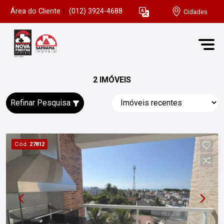
Área do Cliente
|
(012) 3924-4688
Cidades
2 IMÓVEIS
Refinar Pesquisa
Cód.
27812