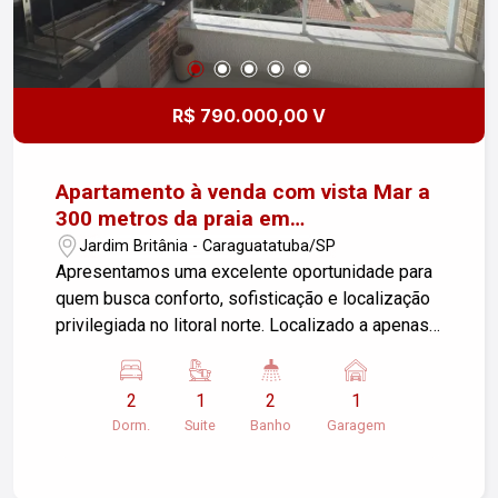
R$ 790.000,00 V
Apartamento à venda com vista Mar a
300 metros da praia em
Caraguatatuba
Jardim Britânia - Caraguatatuba/SP
Apresentamos uma excelente oportunidade para
quem busca conforto, sofisticação e localização
privilegiada no litoral norte. Localizado a apenas
300 metros do mar, o Edifício Évora é um
empreendimento planejado nos mínimos
2
1
2
1
detalhes, oferecendo qualidade construtiva,
Dorm.
Suite
Banho
Garagem
elegância e praticidade no dia a dia. O
apartamento conta com 77m² muito bem
distribuídos, com ambientes amplos e funcionais.