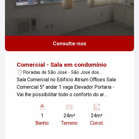
Consulte-nos
Comercial - Sala em condomínio
Floradas de São José - São José dos
Campos/SP
Sala Comercial no Edifício Atrium Offices Sala
Comercial 5° andar 1 vaga Elevador Portaria -
Vai lhe possibilitar todo o conforto do ar
condicionado nos dias mais quentes.
1
24m²
24m²
Banho
Terreno
Const.