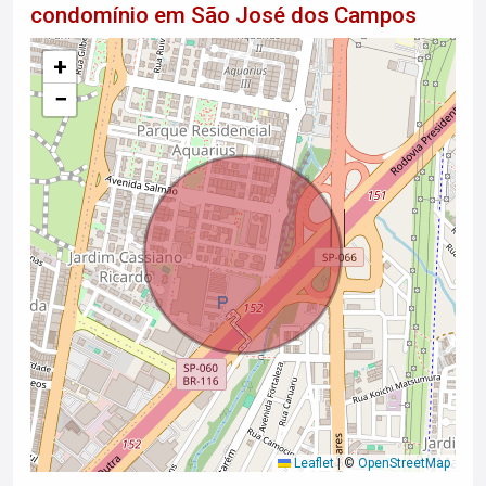
condomínio em São José dos Campos
+
−
Leaflet
|
©
OpenStreetMap