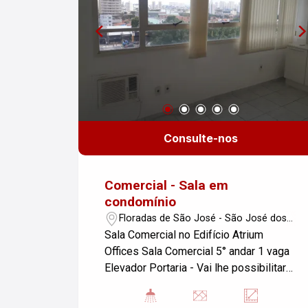
Consulte-nos
Comercial - Sala em
condomínio
Floradas de São José - São José dos
Campos/SP
Sala Comercial no Edifício Atrium
Offices Sala Comercial 5° andar 1 vaga
Elevador Portaria - Vai lhe possibilitar
todo o conforto do ar condicionado nos
dias mais quentes.