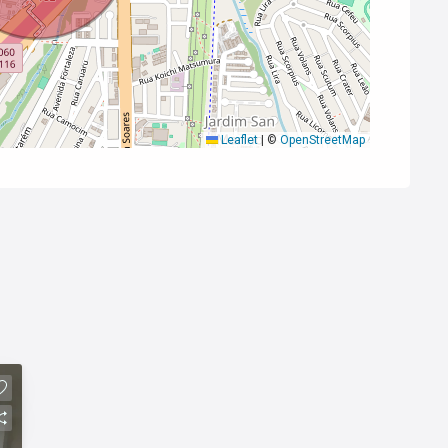
Leaflet
|
©
OpenStreetMap