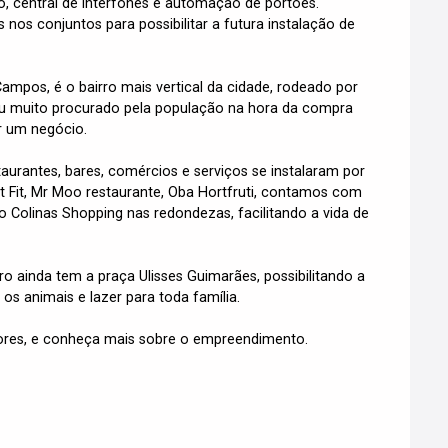
o, central de interfones e automação de portões.
 nos conjuntos para possibilitar a futura instalação de
mpos, é o bairro mais vertical da cidade, rodeado por
nou muito procurado pela população na hora da compra
r um negócio.
urantes, bares, comércios e serviços se instalaram por
 Fit, Mr Moo restaurante, Oba Hortfruti, contamos com
Colinas Shopping nas redondezas, facilitando a vida de
ro ainda tem a praça Ulisses Guimarães, possibilitando a
 os animais e lazer para toda família.
res, e conheça mais sobre o empreendimento.