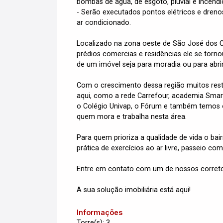
bombas de água, de esgoto, pluvial e incêndi
- Serão executados pontos elétricos e drenos
ar condicionado.
Localizado na zona oeste de São José dos Ca
prédios comercias e residências ele se tor
de um imóvel seja para moradia ou para abri
Com o crescimento dessa região muitos resta
aqui, como a rede Carrefour, academia Smart
o Colégio Univap, o Fórum e também temos o 
quem mora e trabalha nesta área.
Para quem prioriza a qualidade de vida o bair
prática de exercícios ao ar livre, passeio com
Entre em contato com um de nossos correto
A sua solução imobiliária está aqui!
Informações
Torre(s): 3