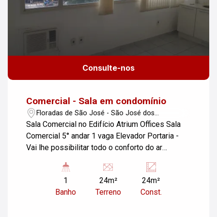
Consulte-nos
Comercial - Sala em condomínio
Floradas de São José - São José dos
Campos/SP
Sala Comercial no Edifício Atrium Offices Sala
Comercial 5° andar 1 vaga Elevador Portaria -
Vai lhe possibilitar todo o conforto do ar
condicionado nos dias mais quentes.
1
24m²
24m²
Banho
Terreno
Const.