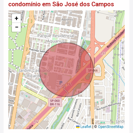
condomínio em São José dos Campos
+
−
Leaflet
|
©
OpenStreetMap