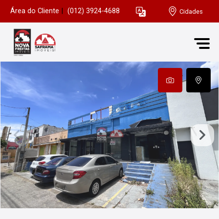
Área do Cliente
|
(012) 3924-4688
Cidades