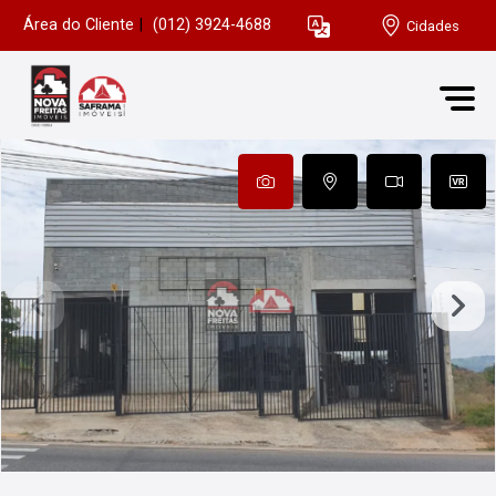
Área do Cliente
|
(012) 3924-4688
Cidades