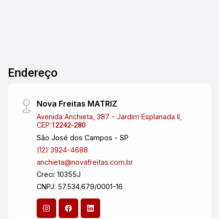
negócio. Possui ainda 3 banheiros, garantindo
praticidade para funcionários e clientes, além de
3 vagas de garagem. Localizado em uma região
estratégica, com fácil acesso às principais vias
do bairro, o imóvel oferece ótima visibilidade e
logística facilitada. Perfeito para quem busca
Endereço
investir ou instalar seu negócio em um espaço
funcional e bem localizado. Entre em contato e
agende uma visita!
Nova Freitas MATRIZ
Avenida Anchieta, 387 - Jardim Esplanada II,
CEP:
12242-280
São José dos Campos - SP
(12) 3924-4688
anchieta@novafreitas.com.br
Creci: 10355J
CNPJ: 57.534.679/0001-16