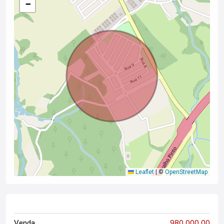
−
Leaflet
|
©
OpenStreetMap
980.000,00
Venda