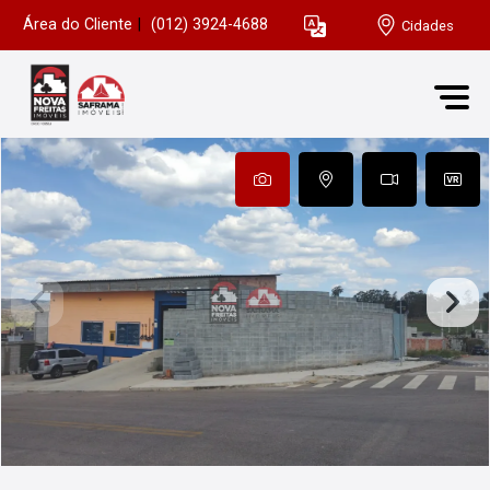
Área do Cliente
|
(012) 3924-4688
Cidades