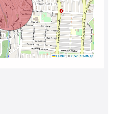
Leaflet
|
©
OpenStreetMap