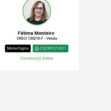
Fátima Monteiro
CRECI 130210-F - Venda
Minha Página
(12) 99127-3311
Corretor(a) Online