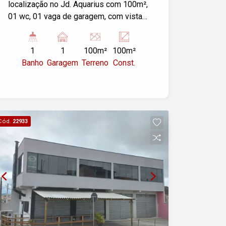
localização no Jd. Aquarius com 100m²,
01 wc, 01 vaga de garagem, com vista
privilegiada. Aceita proposta.
1
1
100m²
100m²
Banho
Garagem
Terreno
Const.
Cód.
22933