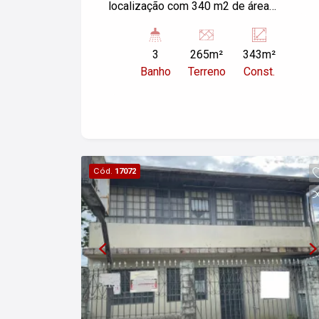
localização com 340 m2 de área
construída. Excelente para clínica,
escritório!
3
265m²
343m²
Banho
Terreno
Const.
Cód.
17072