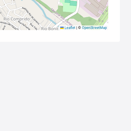
Leaflet
|
©
OpenStreetMap