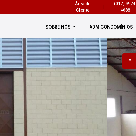
Área do
(012) 3924
|
Cliente
4688
SOBRE NÓS
ADM CONDOMÍNIOS