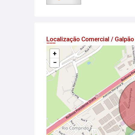
Localização Comercial / Galpã
+
−