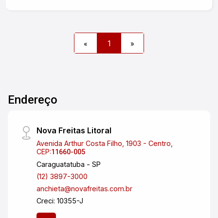
bem localizado. Para mais informações ou
agendar uma visita, entre em contato!
«
1
»
Endereço
Nova Freitas Litoral
Avenida Arthur Costa Filho, 1903 - Centro,
CEP:
11660-005
Caraguatatuba - SP
(12) 3897-3000
anchieta@novafreitas.com.br
Creci: 10355-J