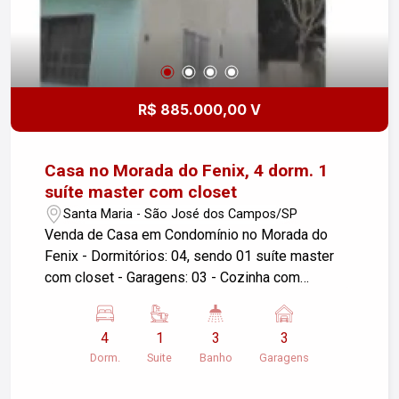
R$ 885.000,00 V
Casa no Morada do Fenix, 4 dorm. 1
suíte master com closet
Santa Maria - São José dos Campos/SP
Venda de Casa em Condomínio no Morada do
Fenix - Dormitórios: 04, sendo 01 suíte master
com closet - Garagens: 03 - Cozinha com
despensa - Churrasqueira na varanda - Área
Construída: 201,00 m² - Área do Terreno: 704,00
4
1
3
3
m² - Localização: São José dos Campos/SP
Dorm.
Suite
Banho
Garagens
Aproveite essa oportunidade de adquirir uma
casa espaçosa em um condomínio tranquilo e