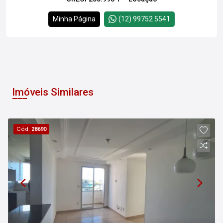
Minha Página
(12) 99752 5541
Imóveis Similares
Cód.
28690