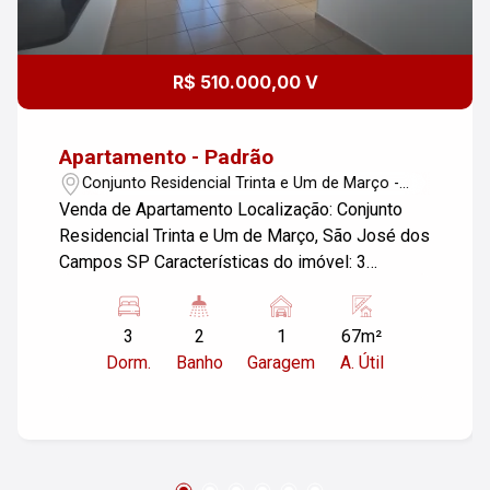
R$ 510.000,00 V
Apartamento - Padrão
Conjunto Residencial Trinta e Um de Março -
São José dos Campos/SP
Venda de Apartamento Localização: Conjunto
Residencial Trinta e Um de Março, São José dos
Campos SP Características do imóvel: 3
dormitórios, sendo 1 suíte 1 vaga de garagem
Área útil: 67,00 m² Este apartamento oferece um
3
2
1
67m²
espaço confortável e bem distribuído, ideal para
Dorm.
Banho
Garagem
A. Útil
famílias. A localização em São José dos
Campos proporciona fácil acesso a diversas
comodidades e serviços. Para mais
informações ou agendar uma visita, entre em
contato!